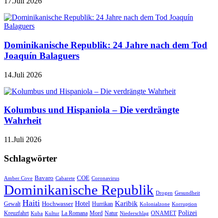
17.Juli 2026
Dominikanische Republik: 24 Jahre nach dem Tod
Joaquín Balaguers
14.Juli 2026
Kolumbus und Hispaniola – Die verdrängte
Wahrheit
11.Juli 2026
Schlagwörter
Bavaro
COE
Amber Cove
Cabarete
Coronavirus
Dominikanische Republik
Drogen
Gesundheit
Haiti
Hotel
Karibik
Hochwasser
Gewalt
Hurrikan
Kolonialzone
Korruption
Polizei
Natur
ONAMET
Kreuzfahrt
Kuba
Kultur
La Romana
Mord
Niederschlag