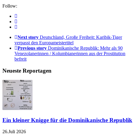
Follow:
Next story
Deutschland, Große Freiheit: Karibik-Tiger
verpasst den Europameistertitel
Previous story
Dominikanische Republik: Mehr als 90
Venezolanerinnen / Kolumbianerinnen aus der Prostitution
befreit
Neueste Reportagen
Ein kleiner Knigge für die Dominikanische Republik
26.Juli 2026