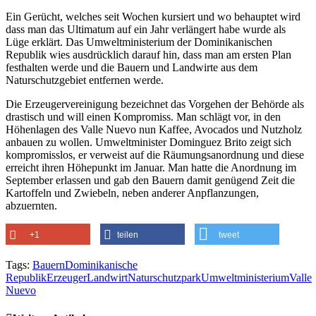
Ein Gerücht, welches seit Wochen kursiert und wo behauptet wird
dass man das Ultimatum auf ein Jahr verlängert habe wurde als
Lüge erklärt. Das Umweltministerium der Dominikanischen
Republik wies ausdrücklich darauf hin, dass man am ersten Plan
festhalten werde und die Bauern und Landwirte aus dem
Naturschutzgebiet entfernen werde.
Die Erzeugervereinigung bezeichnet das Vorgehen der Behörde als
drastisch und will einen Kompromiss. Man schlägt vor, in den
Höhenlagen des Valle Nuevo nun Kaffee, Avocados und Nutzholz
anbauen zu wollen. Umweltminister Dominguez Brito zeigt sich
kompromisslos, er verweist auf die Räumungsanordnung und diese
erreicht ihren Höhepunkt im Januar. Man hatte die Anordnung im
September erlassen und gab den Bauern damit genügend Zeit die
Kartoffeln und Zwiebeln, neben anderer Anpflanzungen,
abzuernten.
+1
teilen
tweet
Tags:
Bauern
Dominikanische
Republik
Erzeuger
Landwirt
Naturschutzpark
Umweltministerium
Valle
Nuevo