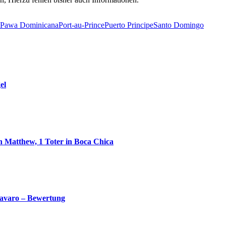
Pawa Dominicana
Port-au-Prince
Puerto Principe
Santo Domingo
el
n Matthew, 1 Toter in Boca Chica
Bavaro – Bewertung