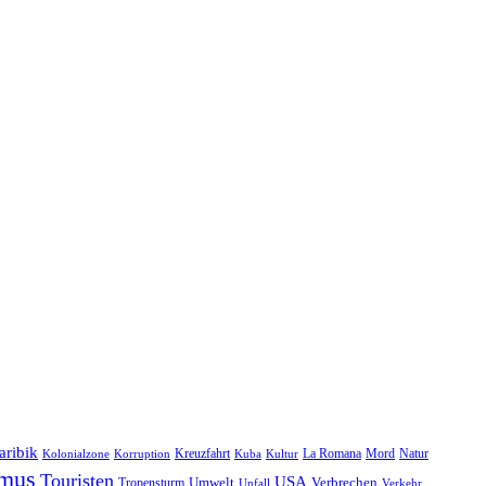
aribik
Natur
Kreuzfahrt
Kuba
Kultur
La Romana
Mord
Kolonialzone
Korruption
smus
Touristen
USA
Umwelt
Tropensturm
Verbrechen
Unfall
Verkehr