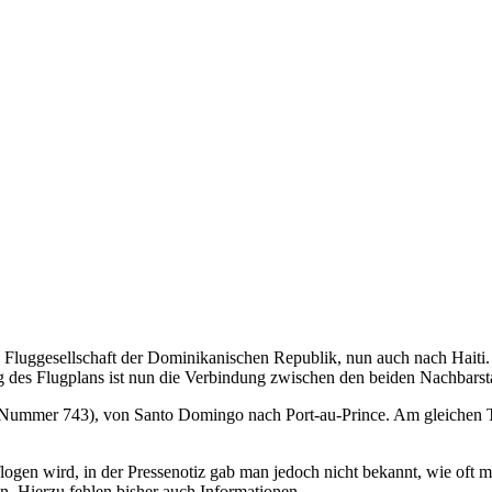
 Fluggesellschaft der Dominikanischen Republik, nun auch nach Haiti. 
ung des Flugplans ist nun die Verbindung zwischen den beiden Nachbarsta
 Nummer 743), von Santo Domingo nach Port-au-Prince. Am gleichen T
eflogen wird, in der Pressenotiz gab man jedoch nicht bekannt, wie oft 
en, Hierzu fehlen bisher auch Informationen.