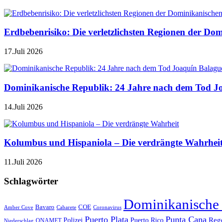
Erdbebenrisiko: Die verletzlichsten Regionen der Do
17.Juli 2026
Dominikanische Republik: 24 Jahre nach dem Tod J
14.Juli 2026
Kolumbus und Hispaniola – Die verdrängte Wahrhei
11.Juli 2026
Schlagwörter
Dominikanische
Bavaro
COE
Amber Cove
Cabarete
Coronavirus
Puerto Plata
Punta Cana
Reg
Polizei
Puerto Rico
ONAMET
Niederschlag