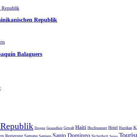
minikanischen Republik
oaquín Balaguers
t
 Republik
Haiti
Hotel
K
Hochwasser
Gewalt
Drogen
Gesundheit
Hurrikan
Touri
Santo Domingo
en
Regierung
Samana
Sicherheit
Santiago
Sosua