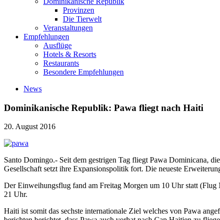
Dominikanische Republik
Provinzen
Die Tierwelt
Veranstaltungen
Empfehlungen
Ausflüge
Hotels & Resorts
Restaurants
Besondere Empfehlungen
News
Dominikanische Republik: Pawa fliegt nach Haiti
20. August 2016
Santo Domingo.- Seit dem gestrigen Tag fliegt Pawa Dominicana, die
Gesellschaft setzt ihre Expansionspolitik fort. Die neueste Erweiter
Der Einweihungsflug fand am Freitag Morgen um 10 Uhr statt (Flug
21 Uhr.
Haiti ist somit das sechste internationale Ziel welches von Pawa ang
berichten berichtet, dass Pawa auch vorhat nach Cap Haitien zu flieg