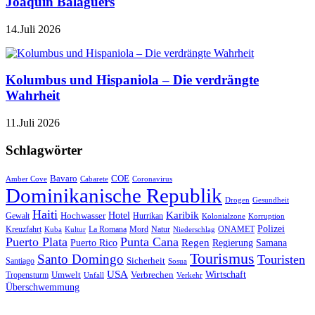
Joaquín Balaguers
14.Juli 2026
Kolumbus und Hispaniola – Die verdrängte
Wahrheit
11.Juli 2026
Schlagwörter
Bavaro
COE
Amber Cove
Cabarete
Coronavirus
Dominikanische Republik
Drogen
Gesundheit
Haiti
Hotel
Karibik
Hochwasser
Gewalt
Hurrikan
Kolonialzone
Korruption
Polizei
Natur
ONAMET
Kreuzfahrt
Kuba
Kultur
La Romana
Mord
Niederschlag
Puerto Plata
Punta Cana
Regen
Puerto Rico
Regierung
Samana
Tourismus
Santo Domingo
Touristen
Sicherheit
Santiago
Sosua
USA
Umwelt
Wirtschaft
Tropensturm
Verbrechen
Unfall
Verkehr
Überschwemmung