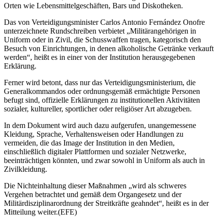
Orten wie Lebensmittelgeschäften, Bars und Diskotheken.
Das von Verteidigungsminister Carlos Antonio Fernández Onofre
unterzeichnete Rundschreiben verbietet „Militärangehörigen in
Uniform oder in Zivil, die Schusswaffen tragen, kategorisch den
Besuch von Einrichtungen, in denen alkoholische Getränke verkauft
werden“, heißt es in einer von der Institution herausgegebenen
Erklärung.
Ferner wird betont, dass nur das Verteidigungsministerium, die
Generalkommandos oder ordnungsgemäß ermächtigte Personen
befugt sind, offizielle Erklärungen zu institutionellen Aktivitäten
sozialer, kultureller, sportlicher oder religiöser Art abzugeben.
In dem Dokument wird auch dazu aufgerufen, unangemessene
Kleidung, Sprache, Verhaltensweisen oder Handlungen zu
vermeiden, die das Image der Institution in den Medien,
einschließlich digitaler Plattformen und sozialer Netzwerke,
beeinträchtigen könnten, und zwar sowohl in Uniform als auch in
Zivilkleidung.
Die Nichteinhaltung dieser Maßnahmen „wird als schweres
Vergehen betrachtet und gemäß dem Organgesetz und der
Militärdisziplinarordnung der Streitkräfte geahndet“, heißt es in der
Mitteilung weiter.(EFE)