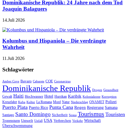
Dominikanische Republik: 24 Jahre nach dem Tod
Joaquín Balaguers
14.Juli 2026
Kolumbus und Hispaniola – Die verdrängte
Wahrheit
11.Juli 2026
Schlagwörter
Bavaro
COE
Amber Cove
Cabarete
Coronavirus
Dominikanische Republik
Drogen
Gesundheit
Haiti
Hotel
Karibik
Hochwasser
Gewalt
Hurrikan
Kolonialzone
Korruption
Polizei
Natur
ONAMET
Kreuzfahrt
Kuba
Kultur
La Romana
Mord
Niederschlag
Puerto Plata
Punta Cana
Regen
Puerto Rico
Regierung
Samana
Tourismus
Santo Domingo
Touristen
Sicherheit
Santiago
Sosua
USA
Umwelt
Wirtschaft
Tropensturm
Verbrechen
Unfall
Verkehr
Überschwemmung