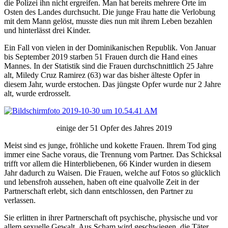
die Polizei ihn nicht ergreifen. Man hat bereits mehrere Orte im
Osten des Landes durchsucht. Die junge Frau hatte die Verlobung
mit dem Mann gelöst, musste dies nun mit ihrem Leben bezahlen
und hinterlässt drei Kinder.
Ein Fall von vielen in der Dominikanischen Republik. Von Januar
bis September 2019 starben 51 Frauen durch die Hand eines
Mannes. In der Statistik sind die Frauen durchschnittlich 25 Jahre
alt, Miledy Cruz Ramirez (63) war das bisher älteste Opfer in
diesem Jahr, wurde erstochen. Das jüngste Opfer wurde nur 2 Jahre
alt, wurde erdrosselt.
einige der 51 Opfer des Jahres 2019
Meist sind es junge, fröhliche und kokette Frauen. Ihrem Tod ging
immer eine Sache voraus, die Trennung vom Partner. Das Schicksal
trifft vor allem die Hinterbliebenen, 66 Kinder wurden in diesem
Jahr dadurch zu Waisen. Die Frauen, welche auf Fotos so glücklich
und lebensfroh aussehen, haben oft eine qualvolle Zeit in der
Partnerschaft erlebt, sich dann entschlossen, den Partner zu
verlassen.
Sie erlitten in ihrer Partnerschaft oft psychische, physische und vor
allem sexuelle Gewalt. Aus Scham wird geschwiegen, die Täter