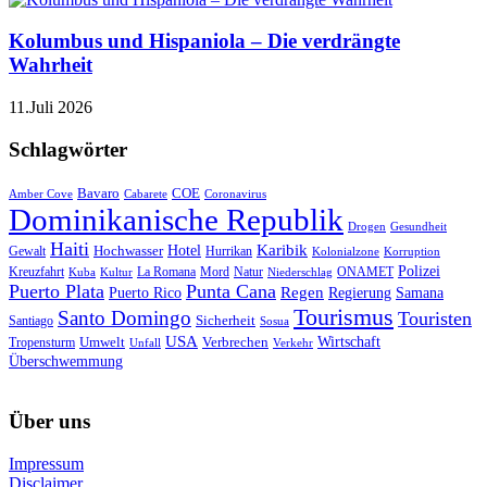
Kolumbus und Hispaniola – Die verdrängte
Wahrheit
11.Juli 2026
Schlagwörter
Bavaro
COE
Amber Cove
Cabarete
Coronavirus
Dominikanische Republik
Drogen
Gesundheit
Haiti
Hotel
Karibik
Hochwasser
Gewalt
Hurrikan
Kolonialzone
Korruption
Polizei
Natur
ONAMET
Kreuzfahrt
Kuba
Kultur
La Romana
Mord
Niederschlag
Puerto Plata
Punta Cana
Regen
Puerto Rico
Regierung
Samana
Tourismus
Santo Domingo
Touristen
Sicherheit
Santiago
Sosua
USA
Umwelt
Wirtschaft
Tropensturm
Verbrechen
Unfall
Verkehr
Überschwemmung
Über uns
Impressum
Disclaimer