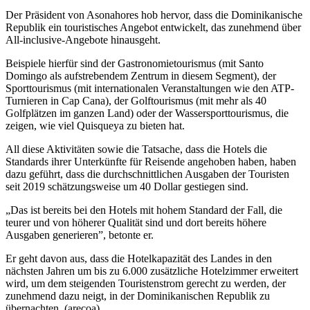
Der Präsident von Asonahores hob hervor, dass die Dominikanische
Republik ein touristisches Angebot entwickelt, das zunehmend über
All-inclusive-Angebote hinausgeht.
Beispiele hierfür sind der Gastronomietourismus (mit Santo
Domingo als aufstrebendem Zentrum in diesem Segment), der
Sporttourismus (mit internationalen Veranstaltungen wie den ATP-
Turnieren in Cap Cana), der Golftourismus (mit mehr als 40
Golfplätzen im ganzen Land) oder der Wassersporttourismus, die
zeigen, wie viel Quisqueya zu bieten hat.
All diese Aktivitäten sowie die Tatsache, dass die Hotels die
Standards ihrer Unterkünfte für Reisende angehoben haben, haben
dazu geführt, dass die durchschnittlichen Ausgaben der Touristen
seit 2019 schätzungsweise um 40 Dollar gestiegen sind.
„Das ist bereits bei den Hotels mit hohem Standard der Fall, die
teurer und von höherer Qualität sind und dort bereits höhere
Ausgaben generieren”, betonte er.
Er geht davon aus, dass die Hotelkapazität des Landes in den
nächsten Jahren um bis zu 6.000 zusätzliche Hotelzimmer erweitert
wird, um dem steigenden Touristenstrom gerecht zu werden, der
zunehmend dazu neigt, in der Dominikanischen Republik zu
übernachten. (arecoa)