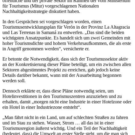
öffentliche und der private Sektor im Rahmen der vom Ministerium
für Tourismus (Mitur) vorgeschlagenen Nationalen
Nachhaltigkeitsstrategie diskutiert haben.
In den Gesprächen sei vorgeschlagen worden, einen
Tourismusentwicklungsplan für Verón in der Provinz La Altagracia
und Las Terrenas in Samaná zu entwerfen. „Das sind die beiden
wichtigsten Ansatzpunkte. Es handelt sich um zwei Gemeinden mit
hoher Tourismsdichte und hohem Verkehrsaufkommen, die als erste
in Angriff genommen werden“, versicherte er.
Er betonte die Notwendigkeit, dass sich der Tourismussektor aktiv
an der Konkretisierung dieser Pläne beteiligt, um ein zwischen allen
Sektoren abgestimmtes Projekt zu erreichen, gab jedoch keine
Details darüber bekannt, wann mit der Ausarbeitung begonnen
werden soll.
Dennoch erklärte er, dass diese Pläne notwendig seien, um
Hotelinvestitionen in den Tourismuszentren anzuziehen und zu
erhalten, damit „morgen nicht eine Industrie in einer Hotelzone oder
ein Hotel in einer Industriezone entsteht“.
„Man fährt nicht in ein Land, um auf schlechten Straßen zu fahren
und im Stau zu stehen. Wasser, Strom … all das ist in einer
Tourismusregion äußerst wichtig. Und ein Teil der Nachhaltigkeit
(bedeutet, dass) die Umwelt an erster Stelle steht, um die man sich