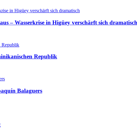
aus – Wasserkrise in Higüey verschärft sich dramatisc
minikanischen Republik
oaquín Balaguers
t