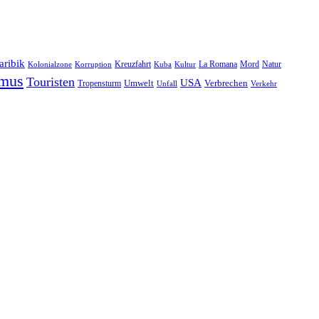
aribik
Natur
Kreuzfahrt
Kuba
Kultur
La Romana
Mord
Kolonialzone
Korruption
smus
Touristen
USA
Umwelt
Tropensturm
Verbrechen
Unfall
Verkehr