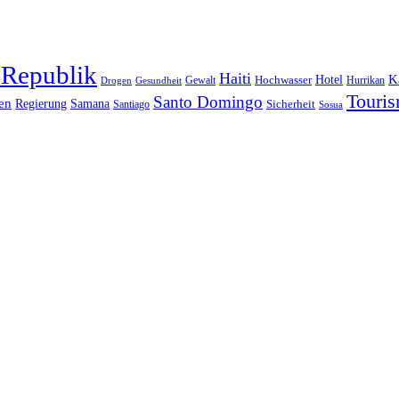
 Republik
Haiti
Hotel
K
Hochwasser
Gewalt
Drogen
Gesundheit
Hurrikan
Touri
Santo Domingo
en
Regierung
Samana
Sicherheit
Santiago
Sosua