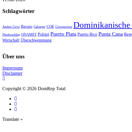
Schlagwörter
Dominikanische
Bavaro
COE
Amber Cove
Cabarete
Coronavirus
Puerto Plata
Punta Cana
Reg
Polizei
Puerto Rico
ONAMET
Niederschlag
Wirtschaft
Überschwemmung
Über uns
Impressum
Disclaimer
Copyright © 2026 DomRep Total
Translate »