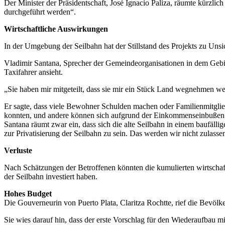
Der Minister der Präsidentschaft, José Ignacio Paliza, räumte kürzlich
durchgeführt werden“.
Wirtschaftliche Auswirkungen
In der Umgebung der Seilbahn hat der Stillstand des Projekts zu Unsic
Vladimir Santana, Sprecher der Gemeindeorganisationen in dem Gebie
Taxifahrer ansieht.
„Sie haben mir mitgeteilt, dass sie mir ein Stück Land wegnehmen w
Er sagte, dass viele Bewohner Schulden machen oder Familienmitgli
konnten, und andere können sich aufgrund der Einkommenseinbußen 
Santana räumt zwar ein, dass sich die alte Seilbahn in einem baufällig
zur Privatisierung der Seilbahn zu sein. Das werden wir nicht zulassen
Verluste
Nach Schätzungen der Betroffenen könnten die kumulierten wirtschaf
der Seilbahn investiert haben.
Hohes Budget
Die Gouverneurin von Puerto Plata, Claritza Rochtte, rief die Bevölk
Sie wies darauf hin, dass der erste Vorschlag für den Wiederaufbau 