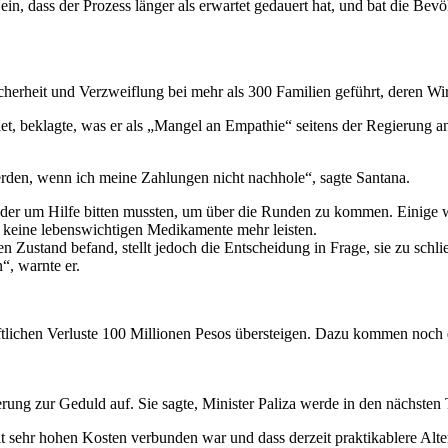
 ein, dass der Prozess länger als erwartet gedauert hat, und bat die Bev
herheit und Verzweiflung bei mehr als 300 Familien geführt, deren Wirts
t, beklagte, was er als „Mangel an Empathie“ seitens der Regierung an
erden, wenn ich meine Zahlungen nicht nachhole“, sagte Santana.
eder um Hilfe bitten mussten, um über die Runden zu kommen. Einige w
keine lebenswichtigen Medikamente mehr leisten.
en Zustand befand, stellt jedoch die Entscheidung in Frage, sie zu schli
“, warnte er.
tlichen Verluste 100 Millionen Pesos übersteigen. Dazu kommen noch d
erung zur Geduld auf. Sie sagte, Minister Paliza werde in den nächsten
mit sehr hohen Kosten verbunden war und dass derzeit praktikablere Al