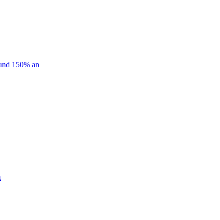
 und 150% an
h