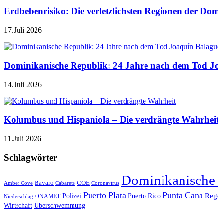
Erdbebenrisiko: Die verletzlichsten Regionen der Do
17.Juli 2026
Dominikanische Republik: 24 Jahre nach dem Tod J
14.Juli 2026
Kolumbus und Hispaniola – Die verdrängte Wahrhei
11.Juli 2026
Schlagwörter
Dominikanische
Bavaro
COE
Amber Cove
Cabarete
Coronavirus
Puerto Plata
Punta Cana
Reg
Polizei
Puerto Rico
ONAMET
Niederschlag
Wirtschaft
Überschwemmung