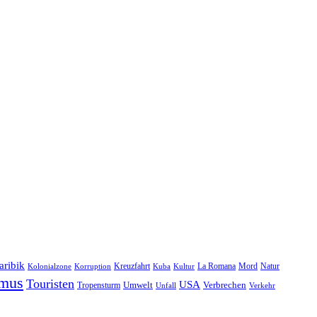
aribik
Natur
Kreuzfahrt
Kuba
Kultur
La Romana
Mord
Kolonialzone
Korruption
smus
Touristen
USA
Umwelt
Tropensturm
Verbrechen
Unfall
Verkehr