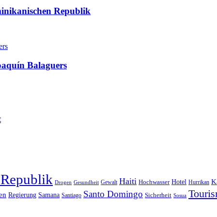
minikanischen Republik
oaquín Balaguers
t
 Republik
Haiti
Hotel
K
Hochwasser
Gewalt
Drogen
Gesundheit
Hurrikan
Touri
Santo Domingo
en
Regierung
Samana
Sicherheit
Santiago
Sosua