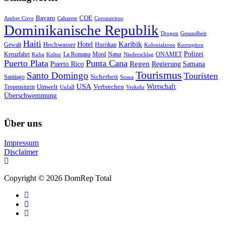
Bavaro
COE
Amber Cove
Cabarete
Coronavirus
Dominikanische Republik
Drogen
Gesundheit
Haiti
Hotel
Karibik
Hochwasser
Gewalt
Hurrikan
Kolonialzone
Korruption
Polizei
Natur
ONAMET
Kreuzfahrt
Kuba
Kultur
La Romana
Mord
Niederschlag
Puerto Plata
Punta Cana
Regen
Puerto Rico
Regierung
Samana
Tourismus
Santo Domingo
Touristen
Sicherheit
Santiago
Sosua
USA
Umwelt
Wirtschaft
Tropensturm
Verbrechen
Unfall
Verkehr
Überschwemmung
Über uns
Impressum
Disclaimer
Copyright © 2026 DomRep Total