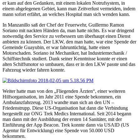
er kam auf den Gedanken, mit einem lokalen Notrufsystem, in
einem abgelegenen Gebiet, kann man Zeitverlust vermeiden, indem
mann sofort erfährt, an welches Hospital man sich wenden kann.
In Manzanillo saß der Chef der Feuerwehr, Guillermo Ramon
Soriano mit nackten Händen da, man hatte nichts. Es war dringend
notwendig den Service zu verbessern um überhaupt einen Dienst
anbieten zu können. Der LKW, den man hatte, war eine Spende der
Gemeinde Guayubin, er war fahruntüchtig, hatte einen
Motorschaden. Soriano ist Mechaniker, hat Industriemechanik /
Schiffstechnik studiert. Dank seiner Kenntnisse konnte er einen
alten Schiffsmotor so umbauen, dass er in den LKW passte und das
Fahrzeug wieder fahren konnte.
Weiter hatte man von den „Fliegenden Ärzten“, einer weiteren
Hilfsorganisation, im Jahr 2011 eine Spende bekommen, ein
Ambulanzfahrzeug. 2013 wandte man sich an den UN –
Friedenstrupp. Diese US-Organisation hat dann die Verbindung
hergestellt zur ONG Trek Medics International. Seit 2014 begann
man dann mit der Ausbildung der ersten 14 Sanitäter, mit der
Einführung der App Beacon. Trek konnte dann via USAID (US
Agentur für Entwicklung) eine Spende von 50.000 USD
bekommen.