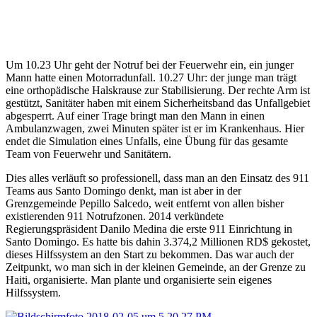
Um 10.23 Uhr geht der Notruf bei der Feuerwehr ein, ein junger
Mann hatte einen Motorradunfall. 10.27 Uhr: der junge man trägt
eine orthopädische Halskrause zur Stabilisierung. Der rechte Arm ist
gestützt, Sanitäter haben mit einem Sicherheitsband das Unfallgebiet
abgesperrt. Auf einer Trage bringt man den Mann in einen
Ambulanzwagen, zwei Minuten später ist er im Krankenhaus. Hier
endet die Simulation eines Unfalls, eine Übung für das gesamte
Team von Feuerwehr und Sanitätern.
Dies alles verläuft so professionell, dass man an den Einsatz des 911
Teams aus Santo Domingo denkt, man ist aber in der
Grenzgemeinde Pepillo Salcedo, weit entfernt von allen bisher
existierenden 911 Notrufzonen. 2014 verkündete
Regierungspräsident Danilo Medina die erste 911 Einrichtung in
Santo Domingo. Es hatte bis dahin 3.374,2 Millionen RD$ gekostet,
dieses Hilfssystem an den Start zu bekommen. Das war auch der
Zeitpunkt, wo man sich in der kleinen Gemeinde, an der Grenze zu
Haiti, organisierte. Man plante und organisierte sein eigenes
Hilfssystem.