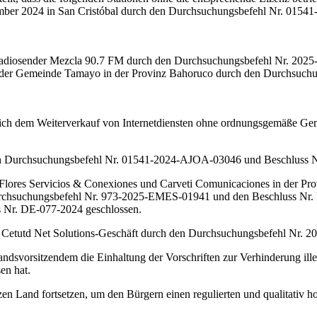
zember 2024 in San Cristóbal durch den Durchsuchungsbefehl Nr. 015
Radiosender Mezcla 90.7 FM durch den Durchsuchungsbefehl Nr. 2025
n der Gemeinde Tamayo in der Provinz Bahoruco durch den Durchsuch
ich dem Weiterverkauf von Internetdiensten ohne ordnungsgemäße Ge
urch Durchsuchungsbefehl Nr. 01541-2024-AJOA-03046 und Beschluss 
ores Servicios & Conexiones und Carveti Comunicaciones in der Pro
chsuchungsbefehl Nr. 973-2025-EMES-01941 und den Beschluss Nr. D
 Nr. DE-077-2024 geschlossen.
em Cetutd Net Solutions-Geschäft durch den Durchsuchungsbefehl Nr.
svorsitzendem die Einhaltung der Vorschriften zur Verhinderung ille
en hat.
en Land fortsetzen, um den Bürgern einen regulierten und qualitativ h