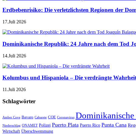
Erdbebenrisiko: Die verletzlichsten Regionen der Do
17.Juli 2026
Dominikanische Republik: 24 Jahre nach dem Tod J
14.Juli 2026
Kolumbus und Hispaniola – Die verdrängte Wahrhei
11.Juli 2026
Schlagwörter
Dominikanische
Bavaro
COE
Amber Cove
Cabarete
Coronavirus
Puerto Plata
Punta Cana
Reg
Polizei
Puerto Rico
ONAMET
Niederschlag
Wirtschaft
Überschwemmung