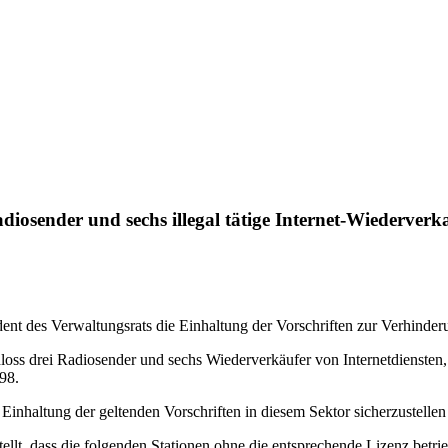
iosender und sechs illegal tätige Internet-Wiederver
 des Verwaltungsrats die Einhaltung der Vorschriften zur Verhinderu
 drei Radiosender und sechs Wiederverkäufer von Internetdiensten, di
98.
nhaltung der geltenden Vorschriften in diesem Sektor sicherzustell
t, dass die folgenden Stationen ohne die entsprechende Lizenz betrie