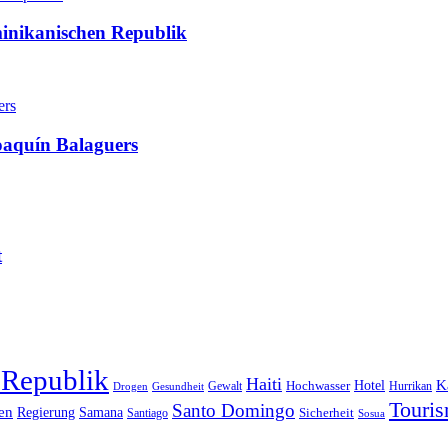
minikanischen Republik
oaquín Balaguers
t
 Republik
Haiti
Hotel
K
Hochwasser
Gewalt
Drogen
Gesundheit
Hurrikan
Touri
Santo Domingo
en
Regierung
Samana
Sicherheit
Santiago
Sosua