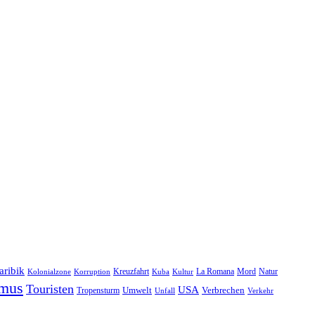
aribik
Natur
Kreuzfahrt
Kuba
Kultur
La Romana
Mord
Kolonialzone
Korruption
smus
Touristen
USA
Umwelt
Tropensturm
Verbrechen
Unfall
Verkehr