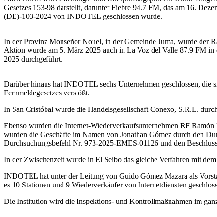
Gesetzes 153-98 darstellt, darunter Fiebre 94.7 FM, das am 16. De
(DE)-103-2024 von INDOTEL geschlossen wurde.
In der Provinz Monseñor Nouel, in der Gemeinde Juma, wurde der 
Aktion wurde am 5. März 2025 auch in La Voz del Valle 87.9 FM i
2025 durchgeführt.
Darüber hinaus hat INDOTEL sechs Unternehmen geschlossen, die s
Fernmeldegesetzes verstößt.
In San Cristóbal wurde die Handelsgesellschaft Conexo, S.R.L. d
Ebenso wurden die Internet-Wiederverkaufsunternehmen RF Ramón Fl
wurden die Geschäfte im Namen von Jonathan Gómez durch den Dur
Durchsuchungsbefehl Nr. 973-2025-EMES-01126 und den Beschluss
In der Zwischenzeit wurde in El Seibo das gleiche Verfahren mit d
INDOTEL hat unter der Leitung von Guido Gómez Mazara als Vorstand
es 10 Stationen und 9 Wiederverkäufer von Internetdiensten geschloss
Die Institution wird die Inspektions- und Kontrollmaßnahmen im ganz