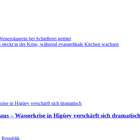
ezolanerin bei Schießerei getötet
steckt in der Krise, während evangelikale Kirchen wachsen
aus – Wasserkrise in Higüey verschärft sich dramatisc