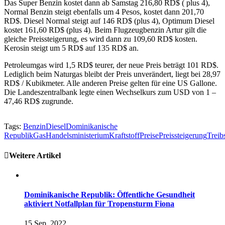
Das Super Benzin kostet dann ab Samstag 216,80 RD$ ( plus 4),
Normal Benzin steigt ebenfalls um 4 Pesos, kostet dann 201,70
RD$. Diesel Normal steigt auf 146 RD$ (plus 4), Optimum Diesel
kostet 161,60 RD$ (plus 4). Beim Flugzeugbenzin Artur gilt die
gleiche Preissteigerung, es wird dann zu 109,60 RD$ kosten.
Kerosin steigt um 5 RD$ auf 135 RD$ an.
Petroleumgas wird 1,5 RD$ teurer, der neue Preis beträgt 101 RD$.
Lediglich beim Naturgas bleibt der Preis unverändert, liegt bei 28,97
RD$ / Kubikmeter. Alle anderen Preise gelten für eine US Gallone.
Die Landeszentralbank legte einen Wechselkurs zum USD von 1 –
47,46 RD$ zugrunde.
Tags:
Benzin
Diesel
Dominikanische
Republik
Gas
Handelsministerium
Kraftstoff
Preise
Preissteigerung
Treib
Weitere Artikel
Dominikanische Republik: Öffentliche Gesundheit
aktiviert Notfallplan für Tropensturm Fiona
15 Sep, 2022