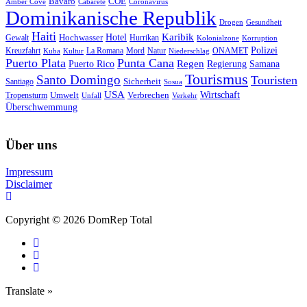
Bavaro
COE
Amber Cove
Cabarete
Coronavirus
Dominikanische Republik
Drogen
Gesundheit
Haiti
Hotel
Karibik
Hochwasser
Gewalt
Hurrikan
Kolonialzone
Korruption
Polizei
Natur
ONAMET
Kreuzfahrt
Kuba
Kultur
La Romana
Mord
Niederschlag
Puerto Plata
Punta Cana
Regen
Puerto Rico
Regierung
Samana
Tourismus
Santo Domingo
Touristen
Sicherheit
Santiago
Sosua
USA
Umwelt
Wirtschaft
Tropensturm
Verbrechen
Unfall
Verkehr
Überschwemmung
Über uns
Impressum
Disclaimer
Copyright © 2026 DomRep Total
Translate »