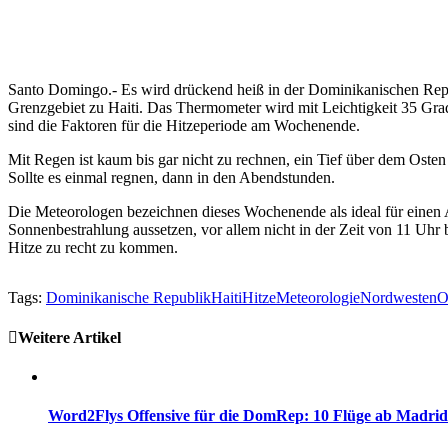
Santo Domingo.- Es wird drückend heiß in der Dominikanischen Re
Grenzgebiet zu Haiti. Das Thermometer wird mit Leichtigkeit 35 Gra
sind die Faktoren für die Hitzeperiode am Wochenende.
Mit Regen ist kaum bis gar nicht zu rechnen, ein Tief über dem Osten
Sollte es einmal regnen, dann in den Abendstunden.
Die Meteorologen bezeichnen dieses Wochenende als ideal für einen Aus
Sonnenbestrahlung aussetzen, vor allem nicht in der Zeit von 11 Uhr 
Hitze zu recht zu kommen.
Tags:
Dominikanische Republik
Haiti
Hitze
Meteorologie
Nordwesten
Weitere Artikel
Word2Flys Offensive für die DomRep: 10 Flüge ab Madrid