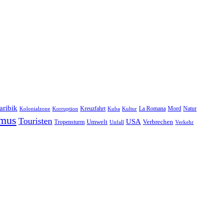
aribik
Natur
Kreuzfahrt
Kuba
Kultur
La Romana
Mord
Kolonialzone
Korruption
smus
Touristen
USA
Umwelt
Tropensturm
Verbrechen
Unfall
Verkehr