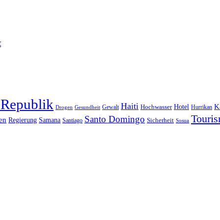
t
 Republik
Haiti
Hotel
K
Hochwasser
Gewalt
Drogen
Gesundheit
Hurrikan
Touri
Santo Domingo
en
Regierung
Samana
Sicherheit
Santiago
Sosua