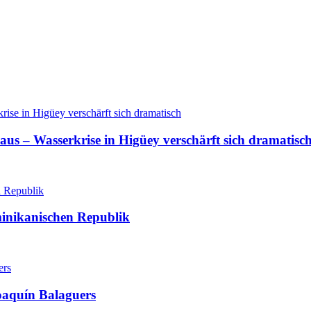
aus – Wasserkrise in Higüey verschärft sich dramatisc
minikanischen Republik
oaquín Balaguers