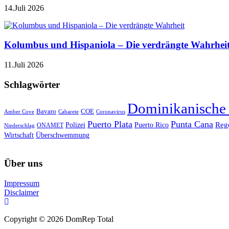
14.Juli 2026
Kolumbus und Hispaniola – Die verdrängte Wahrhei
11.Juli 2026
Schlagwörter
Dominikanische
Bavaro
COE
Amber Cove
Cabarete
Coronavirus
Puerto Plata
Punta Cana
Reg
Polizei
Puerto Rico
ONAMET
Niederschlag
Wirtschaft
Überschwemmung
Über uns
Impressum
Disclaimer
Copyright © 2026 DomRep Total