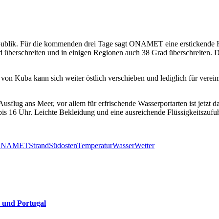
publik. Für die kommenden drei Tage sagt ONAMET eine erstickende 
d überschreiten und in einigen Regionen auch 38 Grad überschreiten. 
 von Kuba kann sich weiter östlich verschieben und lediglich für vere
flug ans Meer, vor allem für erfrischende Wasserportarten ist jetzt das
bis 16 Uhr. Leichte Bekleidung und eine ausreichende Flüssigkeitszufu
ONAMET
Strand
Südosten
Temperatur
Wasser
Wetter
 und Portugal