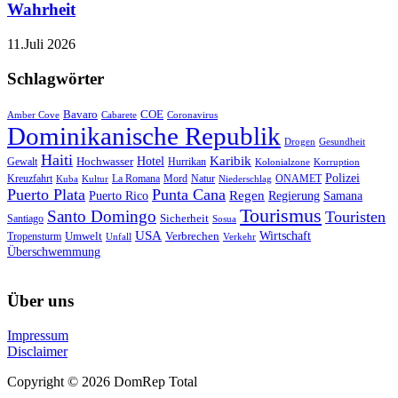
Wahrheit
11.Juli 2026
Schlagwörter
Bavaro
COE
Amber Cove
Cabarete
Coronavirus
Dominikanische Republik
Drogen
Gesundheit
Haiti
Hotel
Karibik
Hochwasser
Gewalt
Hurrikan
Kolonialzone
Korruption
Polizei
Natur
ONAMET
Kreuzfahrt
Kuba
Kultur
La Romana
Mord
Niederschlag
Puerto Plata
Punta Cana
Regen
Puerto Rico
Regierung
Samana
Tourismus
Santo Domingo
Touristen
Sicherheit
Santiago
Sosua
USA
Umwelt
Wirtschaft
Tropensturm
Verbrechen
Unfall
Verkehr
Überschwemmung
Über uns
Impressum
Disclaimer
Copyright © 2026 DomRep Total