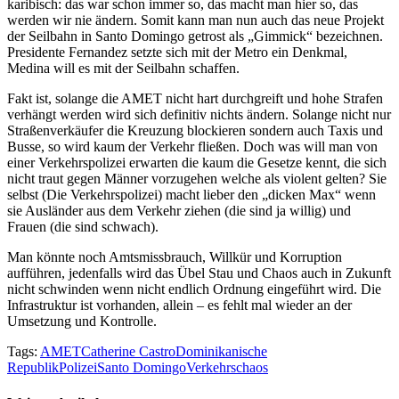
karibisch: das war schon immer so, das macht man hier so, das
werden wir nie ändern. Somit kann man nun auch das neue Projekt
der Seilbahn in Santo Domingo getrost als „Gimmick“ bezeichnen.
Presidente Fernandez setzte sich mit der Metro ein Denkmal,
Medina will es mit der Seilbahn schaffen.
Fakt ist, solange die AMET nicht hart durchgreift und hohe Strafen
verhängt werden wird sich definitiv nichts ändern. Solange nicht nur
Straßenverkäufer die Kreuzung blockieren sondern auch Taxis und
Busse, so wird kaum der Verkehr fließen. Doch was will man von
einer Verkehrspolizei erwarten die kaum die Gesetze kennt, die sich
nicht traut gegen Männer vorzugehen welche als violent gelten? Sie
selbst (Die Verkehrspolizei) macht lieber den „dicken Max“ wenn
sie Ausländer aus dem Verkehr ziehen (die sind ja willig) und
Frauen (die sind schwach).
Man könnte noch Amtsmissbrauch, Willkür und Korruption
aufführen, jedenfalls wird das Übel Stau und Chaos auch in Zukunft
nicht schwinden wenn nicht endlich Ordnung eingeführt wird. Die
Infrastruktur ist vorhanden, allein – es fehlt mal wieder an der
Umsetzung und Kontrolle.
Tags:
AMET
Catherine Castro
Dominikanische
Republik
Polizei
Santo Domingo
Verkehrschaos