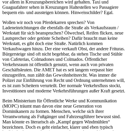
vor allem in Kreuzungsbereichen wird gehalten. Taxi und
Guaguafahrer sehen in Kreuzungen Haltestellen wo Passagiere
bequem ein- und aussteigen können. Hinweisschilder? Egal.
Wollen wir noch von Pferdekarren sprechen? Von
Ladeneinrichtungen die ebenfalls die Straße als Verkaufsraum /
Werkstatt für sich beanspruchen? Ölwechsel, Reifen flicken, neue
Lautsprecher oder getönte Scheiben? Dafür braucht man keine
Werkstatt, es gibt doch eine Straße. Natürlich kommen
Verkaufswagen hinzu. Der eine verkauft Obst, der andere Frituras.
Bürgersteige sind oft nicht begehbar, da stehen Tische und Stühle
von Cafeterias, Colmadones und Colmados. Öffentlicher
Verkehrsraum ist öffentlich genutzt, wenn auch von privaten
Geschäftsleuten. Die AMET hat es seit langem verpasst hier
einzugreifen, nun zählt das Gewohnheitsrecht. Was immer die
Polizei zur Einführung von Recht und Ordnung unternehmen will,
es ist zum Scheitern verurteilt. Der normale Verkehrsfluss stockt,
Investitionen und moderne Verkehrsführungen außer Kraft gesetzt.
Beim Ministerium für Öffentliche Werke und Kommunikation
(MOPC) träumt man davon eine neue Generation von
Dominikanern zu formen. Menschen, welche sich ihrer
Verantwortung als Fußgänger und Fahrzeugführer bewusst sind.
Man könnte es literarisch als „Kampf gegen Windmühlen“
bezeichnen. Doch es geht einfacher, klarer und eben typisch