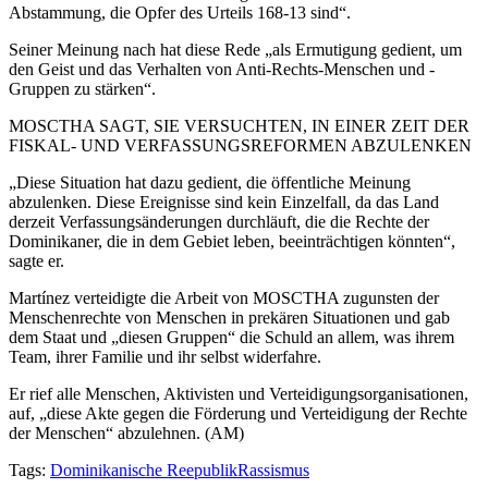
Abstammung, die Opfer des Urteils 168-13 sind“.
Seiner Meinung nach hat diese Rede „als Ermutigung gedient, um
den Geist und das Verhalten von Anti-Rechts-Menschen und -
Gruppen zu stärken“.
MOSCTHA SAGT, SIE VERSUCHTEN, IN EINER ZEIT DER
FISKAL- UND VERFASSUNGSREFORMEN ABZULENKEN
„Diese Situation hat dazu gedient, die öffentliche Meinung
abzulenken. Diese Ereignisse sind kein Einzelfall, da das Land
derzeit Verfassungsänderungen durchläuft, die die Rechte der
Dominikaner, die in dem Gebiet leben, beeinträchtigen könnten“,
sagte er.
Martínez verteidigte die Arbeit von MOSCTHA zugunsten der
Menschenrechte von Menschen in prekären Situationen und gab
dem Staat und „diesen Gruppen“ die Schuld an allem, was ihrem
Team, ihrer Familie und ihr selbst widerfahre.
Er rief alle Menschen, Aktivisten und Verteidigungsorganisationen,
auf, „diese Akte gegen die Förderung und Verteidigung der Rechte
der Menschen“ abzulehnen. (AM)
Tags:
Dominikanische Reepublik
Rassismus