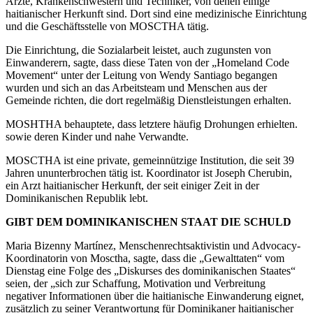
Ärzte, Krankenschwestern und Techniker, von denen einige
haitianischer Herkunft sind. Dort sind eine medizinische Einrichtung
und die Geschäftsstelle von MOSCTHA tätig.
Die Einrichtung, die Sozialarbeit leistet, auch zugunsten von
Einwanderern, sagte, dass diese Taten von der „Homeland Code
Movement“ unter der Leitung von Wendy Santiago begangen
wurden und sich an das Arbeitsteam und Menschen aus der
Gemeinde richten, die dort regelmäßig Dienstleistungen erhalten.
MOSHTHA behauptete, dass letztere häufig Drohungen erhielten.
sowie deren Kinder und nahe Verwandte.
MOSCTHA ist eine private, gemeinnützige Institution, die seit 39
Jahren ununterbrochen tätig ist. Koordinator ist Joseph Cherubin,
ein Arzt haitianischer Herkunft, der seit einiger Zeit in der
Dominikanischen Republik lebt.
GIBT DEM DOMINIKANISCHEN STAAT DIE SCHULD
Maria Bizenny Martínez, Menschenrechtsaktivistin und Advocacy-
Koordinatorin von Mosctha, sagte, dass die „Gewalttaten“ vom
Dienstag eine Folge des „Diskurses des dominikanischen Staates“
seien, der „sich zur Schaffung, Motivation und Verbreitung
negativer Informationen über die haitianische Einwanderung eignet,
zusätzlich zu seiner Verantwortung für Dominikaner haitianischer