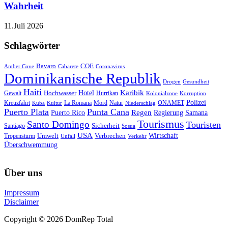
Wahrheit
11.Juli 2026
Schlagwörter
Bavaro
COE
Amber Cove
Cabarete
Coronavirus
Dominikanische Republik
Drogen
Gesundheit
Haiti
Hotel
Karibik
Hochwasser
Gewalt
Hurrikan
Kolonialzone
Korruption
Polizei
Natur
ONAMET
Kreuzfahrt
Kuba
Kultur
La Romana
Mord
Niederschlag
Puerto Plata
Punta Cana
Regen
Puerto Rico
Regierung
Samana
Tourismus
Santo Domingo
Touristen
Sicherheit
Santiago
Sosua
USA
Umwelt
Wirtschaft
Tropensturm
Verbrechen
Unfall
Verkehr
Überschwemmung
Über uns
Impressum
Disclaimer
Copyright © 2026 DomRep Total