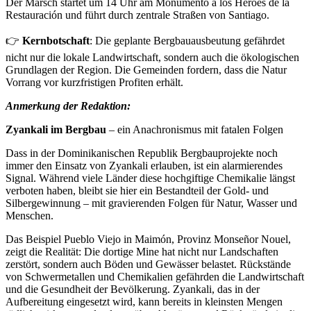
Der Marsch startet um 14 Uhr am Monumento a los Héroes de la
Restauración und führt durch zentrale Straßen von Santiago.
👉
Kernbotschaft
: Die geplante Bergbauausbeutung gefährdet
nicht nur die lokale Landwirtschaft, sondern auch die ökologischen
Grundlagen der Region. Die Gemeinden fordern, dass die Natur
Vorrang vor kurzfristigen Profiten erhält.
Anmerkung der Redaktion:
Zyankali im Bergbau
– ein Anachronismus mit fatalen Folgen
Dass in der Dominikanischen Republik Bergbauprojekte noch
immer den Einsatz von Zyankali erlauben, ist ein alarmierendes
Signal. Während viele Länder diese hochgiftige Chemikalie längst
verboten haben, bleibt sie hier ein Bestandteil der Gold- und
Silbergewinnung – mit gravierenden Folgen für Natur, Wasser und
Menschen.
Das Beispiel Pueblo Viejo in Maimón, Provinz Monseñor Nouel,
zeigt die Realität: Die dortige Mine hat nicht nur Landschaften
zerstört, sondern auch Böden und Gewässer belastet. Rückstände
von Schwermetallen und Chemikalien gefährden die Landwirtschaft
und die Gesundheit der Bevölkerung. Zyankali, das in der
Aufbereitung eingesetzt wird, kann bereits in kleinsten Mengen