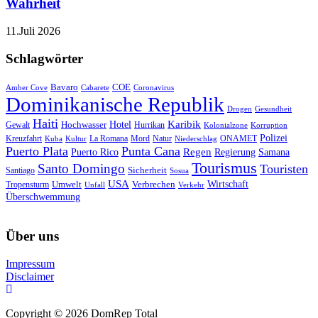
Wahrheit
11.Juli 2026
Schlagwörter
Bavaro
COE
Amber Cove
Cabarete
Coronavirus
Dominikanische Republik
Drogen
Gesundheit
Haiti
Hotel
Karibik
Hochwasser
Gewalt
Hurrikan
Kolonialzone
Korruption
Polizei
Natur
ONAMET
Kreuzfahrt
Kuba
Kultur
La Romana
Mord
Niederschlag
Puerto Plata
Punta Cana
Regen
Puerto Rico
Regierung
Samana
Tourismus
Santo Domingo
Touristen
Sicherheit
Santiago
Sosua
USA
Umwelt
Wirtschaft
Tropensturm
Verbrechen
Unfall
Verkehr
Überschwemmung
Über uns
Impressum
Disclaimer
Copyright © 2026 DomRep Total