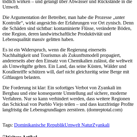
tödlich wirken – und gelangt über Abwässer und Rückstände in die
Umwelt.
Die Argumentation der Betreiber, man habe die Prozesse „unter
Kontrolle“, wirkt angesichts der Erfahrungen vor Ort zynisch. Denn
die Schäden sind sichtbar: kontaminierte Flüsse, veränderte Böden,
eine Region, deren landwirtschaftliche Produktivität und
Lebensqualität massiv gelitten haben.
Es ist ein Widerspruch, wenn die Regierung einerseits
Nachhaltigkeit und Tourismus als Zukunftsmodell propagiert,
andererseits aber den Einsatz von Chemikalien zulässt, die weltweit
als Umweltgifte gelten. Ein Land, das seine Küsten, Wälder und
Korallenriffe schützen will, darf nicht gleichzeitig seine Berge mit
Giftlaugen belasten.
Die Forderung ist klar: Ein sofortiges Verbot von Zyankali im
Bergbau und eine konsequente Umstellung auf sichere, moderne
Verfahren. Nur so kann verhindert werden, dass weitere Regionen
das Schicksal von Pueblo Viejo teilen – und dass kurzfristige Profite
langfristig die Lebensgrundlagen zerstören. (domreptotal.com)
Tags:
Dominikanische Republik
Umwelt Natur
Zyankali