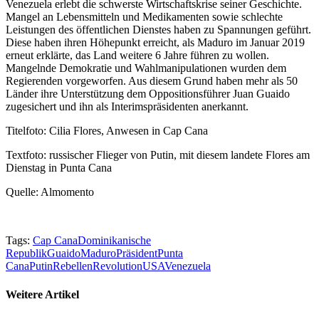
Venezuela erlebt die schwerste Wirtschaftskrise seiner Geschichte.
Mangel an Lebensmitteln und Medikamenten sowie schlechte
Leistungen des öffentlichen Dienstes haben zu Spannungen geführt.
Diese haben ihren Höhepunkt erreicht, als Maduro im Januar 2019
erneut erklärte, das Land weitere 6 Jahre führen zu wollen.
Mangelnde Demokratie und Wahlmanipulationen wurden dem
Regierenden vorgeworfen. Aus diesem Grund haben mehr als 50
Länder ihre Unterstützung dem Oppositionsführer Juan Guaido
zugesichert und ihn als Interimspräsidenten anerkannt.
Titelfoto: Cilia Flores, Anwesen in Cap Cana
Textfoto: russischer Flieger von Putin, mit diesem landete Flores am
Dienstag in Punta Cana
Quelle: Almomento
Tags:
Cap Cana
Dominikanische
Republik
Guaido
Maduro
Präsident
Punta
Cana
Putin
Rebellen
Revolution
USA
Venezuela
Weitere Artikel