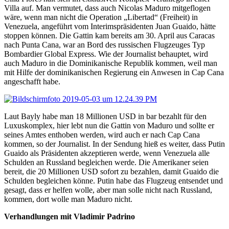
Villa auf. Man vermutet, dass auch Nicolas Maduro mitgeflogen
wäre, wenn man nicht die Operation „Libertad“ (Freiheit) in
Venezuela, angeführt vom Interimspräsidenten Juan Guaido, hätte
stoppen können. Die Gattin kam bereits am 30. April aus Caracas
nach Punta Cana, war an Bord des russischen Flugzeuges Typ
Bombardier Global Express. Wie der Journalist behauptet, wird
auch Maduro in die Dominikanische Republik kommen, weil man
mit Hilfe der dominikanischen Regierung ein Anwesen in Cap Cana
angeschafft habe.
Laut Bayly habe man 18 Millionen USD in bar bezahlt für den
Luxuskomplex, hier lebt nun die Gattin von Maduro und sollte er
seines Amtes enthoben werden, wird auch er nach Cap Cana
kommen, so der Journalist. In der Sendung hieß es weiter, dass Putin
Guaido als Präsidenten akzeptieren werde, wenn Venezuela alle
Schulden an Russland begleichen werde. Die Amerikaner seien
bereit, die 20 Millionen USD sofort zu bezahlen, damit Guaido die
Schulden begleichen könne. Putin habe das Flugzeug entsendet und
gesagt, dass er helfen wolle, aber man solle nicht nach Russland,
kommen, dort wolle man Maduro nicht.
Verhandlungen mit Vladimir Padrino