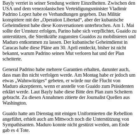
Bayly verriet in seiner Sendung weitere Einzelheiten. Zwischen den
USA und dem venezolanischen Verteidigungsminister Vladimir
Padrino Lopez habe es Verhandlungen gegeben. Das Militär
konspiriere mit der „Operation Libertad“, aber der kubanische
Geheimdienst habe diese Konversationen unterbrochen. Am 1. Mai
sollte der Umsturz erfolgen, Parino habe sich verpflichtet, Guaido zu
unterstützen, die Streitkräfte zugunsten Guaidos zu mobilisieren und
Maduro entkommen zu lassen. Der kubanische Geheimdienst in
Caracas habe diese Pläne am 30. April entdeckt, bisher ist nicht
bekannt, warum Padrino seinen Mut verloren hat und der Plan
scheiterte.
General Padrino habe mehrere Garantien erhalten, darunter auch,
dass man ihn nicht verfolgen werde. Am Montag habe er jedoch um
etwas „Wahnwitziges“ gebeten, er würde nur die Flucht von
Maduro akzeptieren, wenn er anstelle von Guaido zum Präsidenten
erklärt werde. Laut Bayly habe diese Bitte den Plan zum Scheitern
gebracht. Zu diesen Annahmen zitierte der Journalist Quellen aus
Washington.
Guaido hatte am Dienstag mit einigen Uniformierten die Rebellion
angeführt, erhielt auch am Mittwoch noch die Unterstützung von
Sympathisanten. Maduro konnte nicht gestürzt werden, am Ende
gab es 4 Tote.