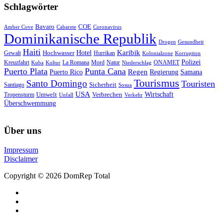
Schlagwörter
Bavaro
COE
Amber Cove
Cabarete
Coronavirus
Dominikanische Republik
Drogen
Gesundheit
Haiti
Hotel
Karibik
Hochwasser
Gewalt
Hurrikan
Kolonialzone
Korruption
Polizei
Natur
ONAMET
Kreuzfahrt
Kuba
Kultur
La Romana
Mord
Niederschlag
Puerto Plata
Punta Cana
Regen
Puerto Rico
Regierung
Samana
Tourismus
Santo Domingo
Touristen
Sicherheit
Santiago
Sosua
USA
Umwelt
Wirtschaft
Tropensturm
Verbrechen
Unfall
Verkehr
Überschwemmung
Über uns
Impressum
Disclaimer
Copyright © 2026 DomRep Total