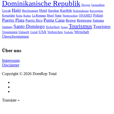
Dominikanische Republik
Drogen
Gesundheit
Haiti
Hotel
Karibik
Hochwasser
Gewalt
Hurrikan
Kolonialzone
Korruption
Polizei
Natur
ONAMET
Kreuzfahrt
Kuba
Kultur
La Romana
Mord
Niederschlag
Puerto Plata
Punta Cana
Regen
Puerto Rico
Regierung
Samana
Tourismus
Santo Domingo
Touristen
Sicherheit
Santiago
Sosua
USA
Umwelt
Wirtschaft
Tropensturm
Verbrechen
Unfall
Verkehr
Überschwemmung
Über uns
Impressum
Disclaimer
Copyright © 2026 DomRep Total
Translate »