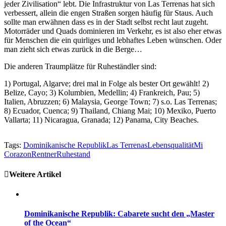
jeder Zivilisation“ lebt. Die Infrastruktur von Las Terrenas hat sich
verbessert, allein die engen Straßen sorgen häufig für Staus. Auch
sollte man erwähnen dass es in der Stadt selbst recht laut zugeht.
Motorräder und Quads dominieren im Verkehr, es ist also eher etwas
für Menschen die ein quirliges und lebhaftes Leben wünschen. Oder
man zieht sich etwas zurück in die Berge…
Die anderen Traumplätze für Ruheständler sind:
1) Portugal, Algarve; drei mal in Folge als bester Ort gewählt! 2)
Belize, Cayo; 3) Kolumbien, Medellin; 4) Frankreich, Pau; 5)
Italien, Abruzzen; 6) Malaysia, George Town; 7) s.o. Las Terrenas;
8) Ecuador, Cuenca; 9) Thailand, Chiang Mai; 10) Mexiko, Puerto
Vallarta; 11) Nicaragua, Granada; 12) Panama, City Beaches.
Tags:
Dominikanische Republik
Las Terrenas
Lebensqualität
Mi
Corazon
Rentner
Ruhestand
Weitere Artikel
Dominikanische Republik: Cabarete sucht den „Master
of the Ocean“