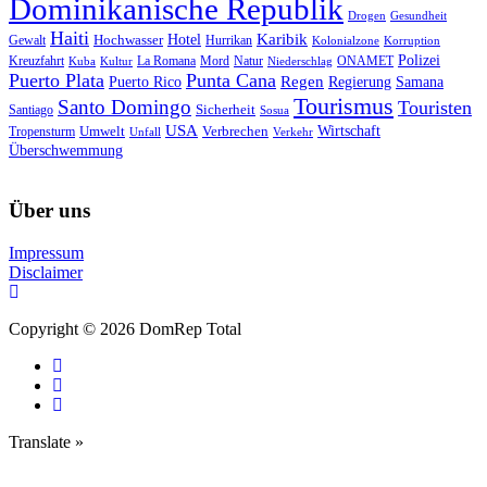
Dominikanische Republik
Drogen
Gesundheit
Haiti
Hotel
Karibik
Hochwasser
Gewalt
Hurrikan
Kolonialzone
Korruption
Polizei
Natur
ONAMET
Kreuzfahrt
Kuba
Kultur
La Romana
Mord
Niederschlag
Puerto Plata
Punta Cana
Regen
Puerto Rico
Regierung
Samana
Tourismus
Santo Domingo
Touristen
Sicherheit
Santiago
Sosua
USA
Umwelt
Wirtschaft
Tropensturm
Verbrechen
Unfall
Verkehr
Überschwemmung
Über uns
Impressum
Disclaimer
Copyright © 2026 DomRep Total
Translate »