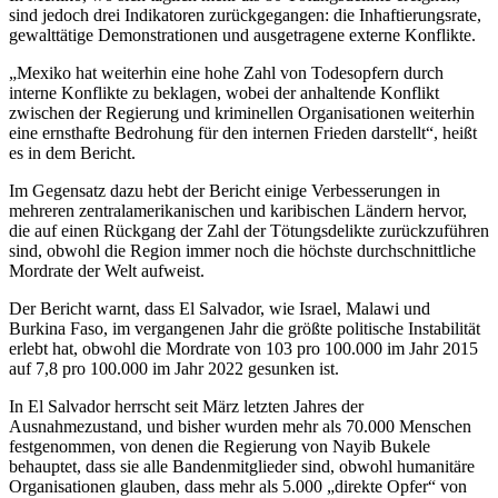
sind jedoch drei Indikatoren zurückgegangen: die Inhaftierungsrate,
gewalttätige Demonstrationen und ausgetragene externe Konflikte.
„Mexiko hat weiterhin eine hohe Zahl von Todesopfern durch
interne Konflikte zu beklagen, wobei der anhaltende Konflikt
zwischen der Regierung und kriminellen Organisationen weiterhin
eine ernsthafte Bedrohung für den internen Frieden darstellt“, heißt
es in dem Bericht.
Im Gegensatz dazu hebt der Bericht einige Verbesserungen in
mehreren zentralamerikanischen und karibischen Ländern hervor,
die auf einen Rückgang der Zahl der Tötungsdelikte zurückzuführen
sind, obwohl die Region immer noch die höchste durchschnittliche
Mordrate der Welt aufweist.
Der Bericht warnt, dass El Salvador, wie Israel, Malawi und
Burkina Faso, im vergangenen Jahr die größte politische Instabilität
erlebt hat, obwohl die Mordrate von 103 pro 100.000 im Jahr 2015
auf 7,8 pro 100.000 im Jahr 2022 gesunken ist.
In El Salvador herrscht seit März letzten Jahres der
Ausnahmezustand, und bisher wurden mehr als 70.000 Menschen
festgenommen, von denen die Regierung von Nayib Bukele
behauptet, dass sie alle Bandenmitglieder sind, obwohl humanitäre
Organisationen glauben, dass mehr als 5.000 „direkte Opfer“ von