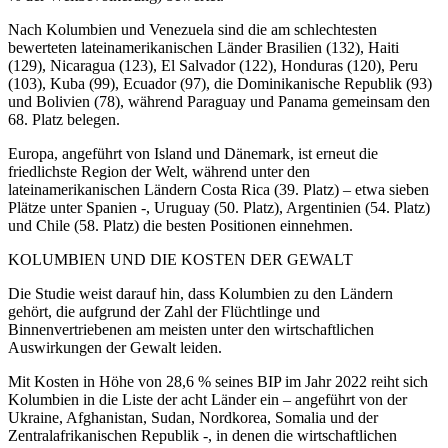
Nach Kolumbien und Venezuela sind die am schlechtesten
bewerteten lateinamerikanischen Länder Brasilien (132), Haiti
(129), Nicaragua (123), El Salvador (122), Honduras (120), Peru
(103), Kuba (99), Ecuador (97), die Dominikanische Republik (93)
und Bolivien (78), während Paraguay und Panama gemeinsam den
68. Platz belegen.
Europa, angeführt von Island und Dänemark, ist erneut die
friedlichste Region der Welt, während unter den
lateinamerikanischen Ländern Costa Rica (39. Platz) – etwa sieben
Plätze unter Spanien -, Uruguay (50. Platz), Argentinien (54. Platz)
und Chile (58. Platz) die besten Positionen einnehmen.
KOLUMBIEN UND DIE KOSTEN DER GEWALT
Die Studie weist darauf hin, dass Kolumbien zu den Ländern
gehört, die aufgrund der Zahl der Flüchtlinge und
Binnenvertriebenen am meisten unter den wirtschaftlichen
Auswirkungen der Gewalt leiden.
Mit Kosten in Höhe von 28,6 % seines BIP im Jahr 2022 reiht sich
Kolumbien in die Liste der acht Länder ein – angeführt von der
Ukraine, Afghanistan, Sudan, Nordkorea, Somalia und der
Zentralafrikanischen Republik -, in denen die wirtschaftlichen