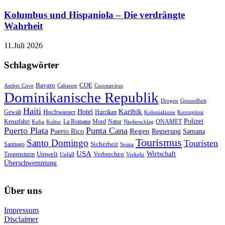
Kolumbus und Hispaniola – Die verdrängte
Wahrheit
11.Juli 2026
Schlagwörter
Bavaro
COE
Amber Cove
Cabarete
Coronavirus
Dominikanische Republik
Drogen
Gesundheit
Haiti
Hotel
Karibik
Hochwasser
Gewalt
Hurrikan
Kolonialzone
Korruption
Polizei
Natur
ONAMET
Kreuzfahrt
Kuba
Kultur
La Romana
Mord
Niederschlag
Puerto Plata
Punta Cana
Regen
Puerto Rico
Regierung
Samana
Tourismus
Santo Domingo
Touristen
Sicherheit
Santiago
Sosua
USA
Umwelt
Wirtschaft
Tropensturm
Verbrechen
Unfall
Verkehr
Überschwemmung
Über uns
Impressum
Disclaimer