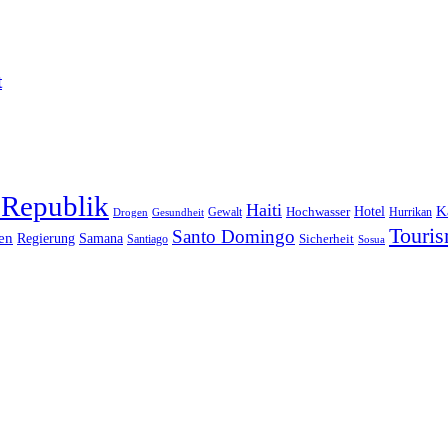
t
 Republik
Haiti
Hotel
K
Hochwasser
Gewalt
Drogen
Gesundheit
Hurrikan
Touri
Santo Domingo
en
Regierung
Samana
Sicherheit
Santiago
Sosua