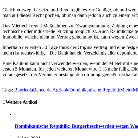
Gleich vorweg: Gesetze und Regeln gibt es zur Genüge, ob und wer si
man auf dieses Recht pochen, ob man dann jedoch auch zu einem erfo
Das Mietrecht regelt Maßnahmen zur Zwangsräumung, Zahlung eines D
technische oder industrielle Nutzung möglich ist. Auch Räumlichkei
Immobilie, welche nicht im Vertrag genehmigt ist, kann wegen Zwe
Innerhalb der ersten 30 Tage muss der Originalvertrag und eine fest
mehr) ist rechtswidrig.
Die Bank hat ein Verzeichnis aller deponiert
Eine Kaution kann nicht verwendet werden, wenn der Mieter mit einer 
ersten 5 Monaten, für jeden weiteren Monat wird 1 % mehr fällig. Di
vorausgesetzt, der Vermieter bestätigt den ordnungsgemäßen Erhalt al
Tags:
Bagricola
Banco de Agricola
Dominikanische Republik
Mieter
Mi
Weitere Artikel
Dominikanische Republik: Bürgerbeschwerden wegen Was