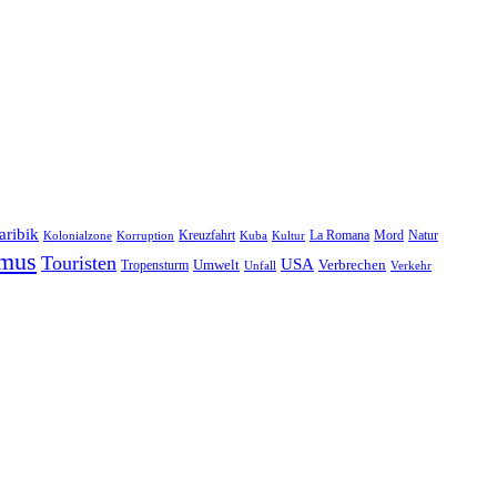
aribik
Natur
Kreuzfahrt
Kuba
Kultur
La Romana
Mord
Kolonialzone
Korruption
smus
Touristen
USA
Umwelt
Tropensturm
Verbrechen
Unfall
Verkehr