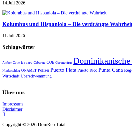
14.Juli 2026
Kolumbus und Hispaniola – Die verdrängte Wahrhei
11.Juli 2026
Schlagwörter
Dominikanische
Bavaro
COE
Amber Cove
Cabarete
Coronavirus
Puerto Plata
Punta Cana
Reg
Polizei
Puerto Rico
ONAMET
Niederschlag
Wirtschaft
Überschwemmung
Über uns
Impressum
Disclaimer
Copyright © 2026 DomRep Total