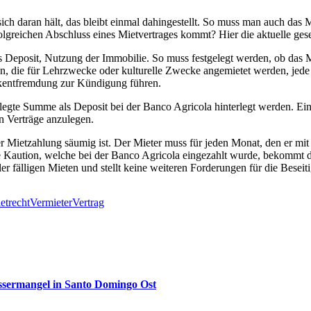
ch daran hält, das bleibt einmal dahingestellt. So muss man auch das
lgreichen Abschluss eines Mietvertrages kommt? Hier die aktuelle ges
eposit, Nutzung der Immobilie. So muss festgelegt werden, ob das Mie
ten, die für Lehrzwecke oder kulturelle Zwecke angemietet werden, j
ckentfremdung zur Kündigung führen.
gelegte Summe als Deposit bei der Banco Agricola hinterlegt werden. E
en Verträge anzulegen.
Mietzahlung säumig ist. Der Mieter muss für jeden Monat, den er mit d
e Kaution, welche bei der Banco Agricola eingezahlt wurde, bekommt d
ler fälligen Mieten und stellt keine weiteren Forderungen für die Bese
etrecht
Vermieter
Vertrag
sermangel in Santo Domingo Ost