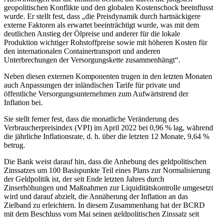
geopolitischen Konflikte und den globalen Kostenschock beeinflusst
wurde. Er stellt fest, dass „die Preisdynamik durch hartnäckigere
externe Faktoren als erwartet beeinträchtigt wurde, was mit dem
deutlichen Anstieg der Ölpreise und anderer für die lokale
Produktion wichtiger Rohstoffpreise sowie mit höheren Kosten für
den internationalen Containertransport und anderen
Unterbrechungen der Versorgungskette zusammenhängt“.
Neben diesen externen Komponenten trugen in den letzten Monaten
auch Anpassungen der inländischen Tarife für private und
öffentliche Versorgungsunternehmen zum Aufwärtstrend der
Inflation bei.
Sie stellt ferner fest, dass die monatliche Veränderung des
Verbraucherpreisindex (VPI) im April 2022 bei 0,96 % lag, während
die jährliche Inflationsrate, d. h. über die letzten 12 Monate, 9,64 %
betrug.
Die Bank weist darauf hin, dass die Anhebung des geldpolitischen
Zinssatzes um 100 Basispunkte Teil eines Plans zur Normalisierung
der Geldpolitik ist, der seit Ende letzten Jahres durch
Zinserhöhungen und Maßnahmen zur Liquiditätskontrolle umgesetzt
wird und darauf abzielt, die Annäherung der Inflation an das
Zielband zu erleichtern. In diesem Zusammenhang hat der BCRD
mit dem Beschluss vom Mai seinen geldpolitischen Zinssatz seit