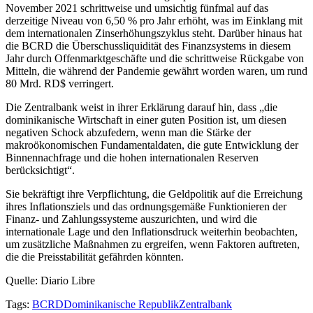
November 2021 schrittweise und umsichtig fünfmal auf das
derzeitige Niveau von 6,50 % pro Jahr erhöht, was im Einklang mit
dem internationalen Zinserhöhungszyklus steht. Darüber hinaus hat
die BCRD die Überschussliquidität des Finanzsystems in diesem
Jahr durch Offenmarktgeschäfte und die schrittweise Rückgabe von
Mitteln, die während der Pandemie gewährt worden waren, um rund
80 Mrd. RD$ verringert.
Die Zentralbank weist in ihrer Erklärung darauf hin, dass „die
dominikanische Wirtschaft in einer guten Position ist, um diesen
negativen Schock abzufedern, wenn man die Stärke der
makroökonomischen Fundamentaldaten, die gute Entwicklung der
Binnennachfrage und die hohen internationalen Reserven
berücksichtigt“.
Sie bekräftigt ihre Verpflichtung, die Geldpolitik auf die Erreichung
ihres Inflationsziels und das ordnungsgemäße Funktionieren der
Finanz- und Zahlungssysteme auszurichten, und wird die
internationale Lage und den Inflationsdruck weiterhin beobachten,
um zusätzliche Maßnahmen zu ergreifen, wenn Faktoren auftreten,
die die Preisstabilität gefährden könnten.
Quelle: Diario Libre
Tags:
BCRD
Dominikanische Republik
Zentralbank