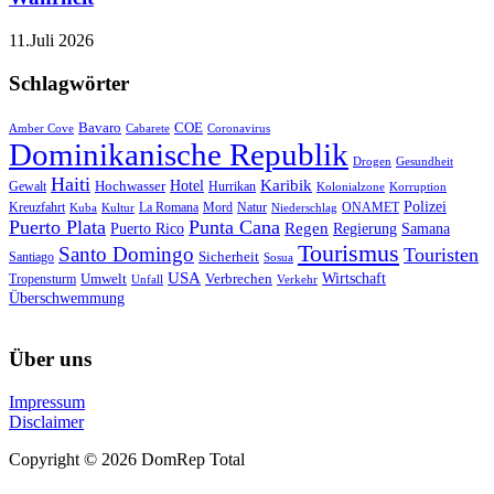
11.Juli 2026
Schlagwörter
Bavaro
COE
Amber Cove
Cabarete
Coronavirus
Dominikanische Republik
Drogen
Gesundheit
Haiti
Hotel
Karibik
Hochwasser
Gewalt
Hurrikan
Kolonialzone
Korruption
Polizei
Natur
ONAMET
Kreuzfahrt
Kuba
Kultur
La Romana
Mord
Niederschlag
Puerto Plata
Punta Cana
Regen
Puerto Rico
Regierung
Samana
Tourismus
Santo Domingo
Touristen
Sicherheit
Santiago
Sosua
USA
Umwelt
Wirtschaft
Tropensturm
Verbrechen
Unfall
Verkehr
Überschwemmung
Über uns
Impressum
Disclaimer
Copyright © 2026 DomRep Total