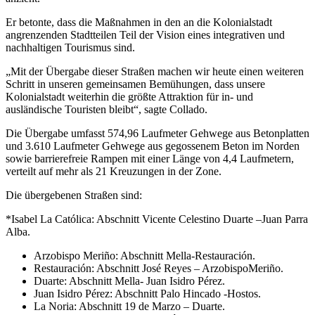
Er betonte, dass die Maßnahmen in den an die Kolonialstadt
angrenzenden Stadtteilen Teil der Vision eines integrativen und
nachhaltigen Tourismus sind.
„Mit der Übergabe dieser Straßen machen wir heute einen weiteren
Schritt in unseren gemeinsamen Bemühungen, dass unsere
Kolonialstadt weiterhin die größte Attraktion für in- und
ausländische Touristen bleibt“, sagte Collado.
Die Übergabe umfasst 574,96 Laufmeter Gehwege aus Betonplatten
und 3.610 Laufmeter Gehwege aus gegossenem Beton im Norden
sowie barrierefreie Rampen mit einer Länge von 4,4 Laufmetern,
verteilt auf mehr als 21 Kreuzungen in der Zone.
Die übergebenen Straßen sind:
*Isabel La Católica: Abschnitt Vicente Celestino Duarte –Juan Parra
Alba.
Arzobispo Meriño: Abschnitt Mella-Restauración.
Restauración: Abschnitt José Reyes – ArzobispoMeriño.
Duarte: Abschnitt Mella- Juan Isidro Pérez.
Juan Isidro Pérez: Abschnitt Palo Hincado -Hostos.
La Noria: Abschnitt 19 de Marzo – Duarte.