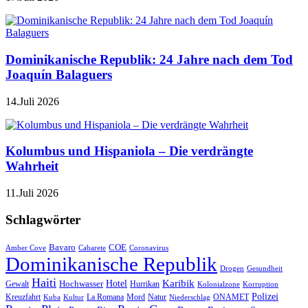
Dominikanische Republik: 24 Jahre nach dem Tod
Joaquín Balaguers
14.Juli 2026
Kolumbus und Hispaniola – Die verdrängte
Wahrheit
11.Juli 2026
Schlagwörter
Bavaro
COE
Amber Cove
Cabarete
Coronavirus
Dominikanische Republik
Drogen
Gesundheit
Haiti
Hotel
Karibik
Hochwasser
Gewalt
Hurrikan
Kolonialzone
Korruption
Polizei
Natur
ONAMET
Kreuzfahrt
Kuba
Kultur
La Romana
Mord
Niederschlag