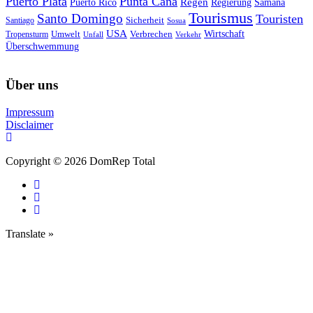
Puerto Plata
Punta Cana
Regen
Puerto Rico
Regierung
Samana
Tourismus
Santo Domingo
Touristen
Sicherheit
Santiago
Sosua
USA
Umwelt
Wirtschaft
Tropensturm
Verbrechen
Unfall
Verkehr
Überschwemmung
Über uns
Impressum
Disclaimer
Copyright © 2026 DomRep Total
Translate »