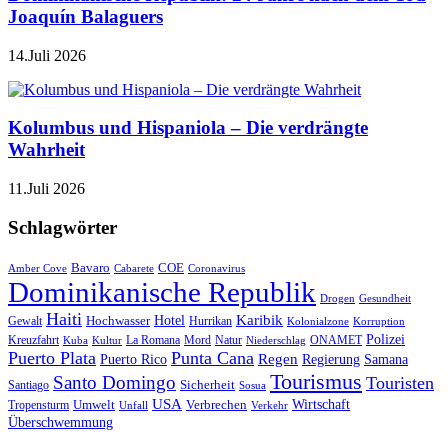
Joaquín Balaguers
14.Juli 2026
Kolumbus und Hispaniola – Die verdrängte
Wahrheit
11.Juli 2026
Schlagwörter
Bavaro
COE
Amber Cove
Cabarete
Coronavirus
Dominikanische Republik
Drogen
Gesundheit
Haiti
Hotel
Karibik
Hochwasser
Gewalt
Hurrikan
Kolonialzone
Korruption
Polizei
Natur
ONAMET
Kreuzfahrt
Kuba
Kultur
La Romana
Mord
Niederschlag
Puerto Plata
Punta Cana
Regen
Puerto Rico
Regierung
Samana
Tourismus
Santo Domingo
Touristen
Sicherheit
Santiago
Sosua
USA
Umwelt
Wirtschaft
Tropensturm
Verbrechen
Unfall
Verkehr
Überschwemmung