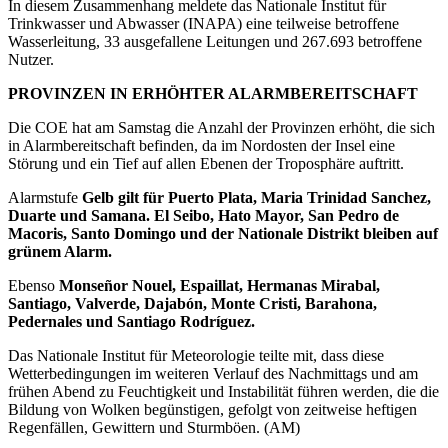
In diesem Zusammenhang meldete das Nationale Institut für
Trinkwasser und Abwasser (INAPA) eine teilweise betroffene
Wasserleitung, 33 ausgefallene Leitungen und 267.693 betroffene
Nutzer.
PROVINZEN IN ERHÖHTER ALARMBEREITSCHAFT
Die COE hat am Samstag die Anzahl der Provinzen erhöht, die sich
in Alarmbereitschaft befinden, da im Nordosten der Insel eine
Störung und ein Tief auf allen Ebenen der Troposphäre auftritt.
Alarmstufe
Gelb gilt für Puerto Plata, Maria Trinidad Sanchez,
Duarte und Samana.
El Seibo, Hato Mayor, San Pedro de
Macoris, Santo Domingo und der Nationale Distrikt bleiben auf
grünem Alarm.
Ebenso
Monseñor Nouel, Espaillat, Hermanas Mirabal,
Santiago, Valverde, Dajabón, Monte Cristi, Barahona,
Pedernales und Santiago Rodríguez.
Das Nationale Institut für Meteorologie teilte mit, dass diese
Wetterbedingungen im weiteren Verlauf des Nachmittags und am
frühen Abend zu Feuchtigkeit und Instabilität führen werden, die die
Bildung von Wolken begünstigen, gefolgt von zeitweise heftigen
Regenfällen, Gewittern und Sturmböen. (AM)