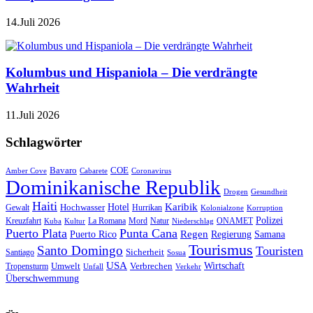
14.Juli 2026
Kolumbus und Hispaniola – Die verdrängte
Wahrheit
11.Juli 2026
Schlagwörter
Bavaro
COE
Amber Cove
Cabarete
Coronavirus
Dominikanische Republik
Drogen
Gesundheit
Haiti
Hotel
Karibik
Hochwasser
Gewalt
Hurrikan
Kolonialzone
Korruption
Polizei
Natur
ONAMET
Kreuzfahrt
Kuba
Kultur
La Romana
Mord
Niederschlag
Puerto Plata
Punta Cana
Regen
Puerto Rico
Regierung
Samana
Tourismus
Santo Domingo
Touristen
Sicherheit
Santiago
Sosua
USA
Umwelt
Wirtschaft
Tropensturm
Verbrechen
Unfall
Verkehr
Überschwemmung