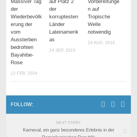
Massiver Tag
auf Platz 2
Vorbereitunge
der
der
n auf
Wiederbevölk
korruptesten
Tropische
erung der
Länder
Welle
vom
Lateinamerik
notwendig
Aussterben
as
24 AUG, 2016
bedrohten
24 SEP, 2019
Bayahibe-
Rose
12 FEB, 2024
FOLLOW:
NEXT STORY
Karneval, ein ganz besonderes Erlebnis in der