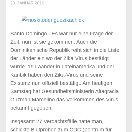
Informationen
23. JANUAR 2016
Hispaniola
Allgemeine Informationen
Die Geschichte bis 1844
Santo Domingo.- Es war nur eine Frage der
Dominikanische Republik
Zeit, nun ist sie gekommen. Auch die
Dominikanische Republik reiht sich in die Liste
Provinzen
der Länder ein wo der Zika-Virus bestätigt
Die Tierwelt
wurde. 19 Laänder in Lateinamerika und der
Veranstaltungen
Karibik haben den Zika-Virus und seine
Empfehlungen
Existenz nun offiziell bestätigt. Am heutigen
Samstag hat Gesundheitsministerin Altagracia
Ausflüge
Guzman Marcelino das Vorkommen des Virus
Hotels & Resorts
bekannt gegeben.
Restaurants
Besondere Empfehlungen
Insgesamt 27 Verdachtsfälle hatte man,
schickte Blutproben zum CDC (Zentrum für