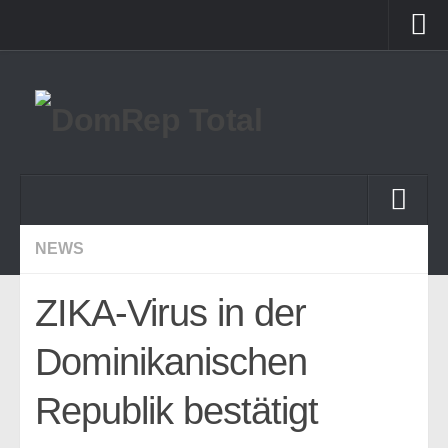
Startseite
Forum
Startseite
NEWS
Themen
ZIKA-Virus in der
News
Dominikanischen
Land & Leute
Reportagen
Republik bestätigt
lokale Rezepte