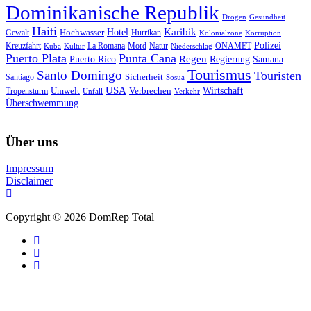
Dominikanische Republik
Drogen
Gesundheit
Haiti
Hotel
Karibik
Hochwasser
Gewalt
Hurrikan
Kolonialzone
Korruption
Polizei
Natur
ONAMET
Kreuzfahrt
Kuba
Kultur
La Romana
Mord
Niederschlag
Puerto Plata
Punta Cana
Regen
Puerto Rico
Regierung
Samana
Tourismus
Santo Domingo
Touristen
Sicherheit
Santiago
Sosua
USA
Umwelt
Wirtschaft
Tropensturm
Verbrechen
Unfall
Verkehr
Überschwemmung
Über uns
Impressum
Disclaimer
Copyright © 2026 DomRep Total