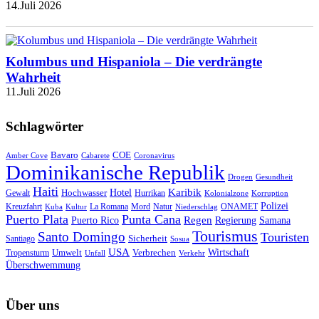
14.Juli 2026
Kolumbus und Hispaniola – Die verdrängte
Wahrheit
11.Juli 2026
Schlagwörter
Bavaro
COE
Amber Cove
Cabarete
Coronavirus
Dominikanische Republik
Drogen
Gesundheit
Haiti
Hotel
Karibik
Hochwasser
Gewalt
Hurrikan
Kolonialzone
Korruption
Polizei
Natur
ONAMET
Kreuzfahrt
Kuba
Kultur
La Romana
Mord
Niederschlag
Puerto Plata
Punta Cana
Regen
Puerto Rico
Regierung
Samana
Tourismus
Santo Domingo
Touristen
Sicherheit
Santiago
Sosua
USA
Umwelt
Wirtschaft
Tropensturm
Verbrechen
Unfall
Verkehr
Überschwemmung
Über uns