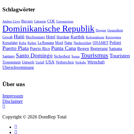
Schlagwörter
Bavaro
COE
Amber Cove
Cabarete
Coronavirus
Dominikanische Republik
Drogen
Gesundheit
Haiti
Hotel
Karibik
Hochwasser
Gewalt
Hurrikan
Kolonialzone
Korruption
Polizei
Natur
ONAMET
Kreuzfahrt
Kuba
Kultur
La Romana
Mord
Niederschlag
Puerto Plata
Punta Cana
Regen
Puerto Rico
Regierung
Samana
Tourismus
Santo Domingo
Touristen
Sicherheit
Santiago
Sosua
USA
Umwelt
Wirtschaft
Tropensturm
Verbrechen
Unfall
Verkehr
Überschwemmung
Über uns
Impressum
Disclaimer
Copyright © 2026 DomRep Total