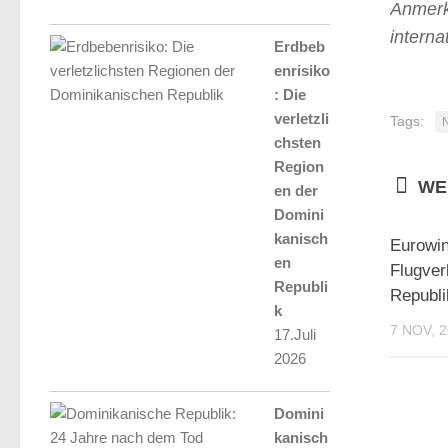
Anmerk
intern
Erdbeb
enrisiko
: Die
verletzli
Tags:
chsten
Region
WE
en der
Domini
kanisch
Eurowin
en
Flugver
Republi
Republi
k
7 NOV, 
17.Juli
2026
Domini
kanisch