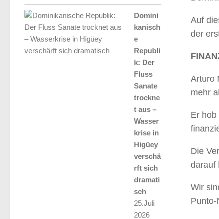
Domini
Auf die
kanisch
der er
e
Republi
FINAN
k: Der
Fluss
Arturo 
Sanate
mehr a
trockne
t aus –
Er hob 
Wasser
finanzi
krise in
Higüey
Die Ve
verschä
darauf 
rft sich
dramati
Wir sin
sch
Punto-
25.Juli
2026