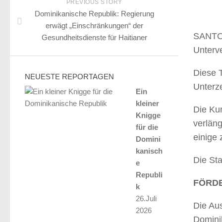
PREVIOUS STORY
Dominikanische Republik: Regierung
erwägt „Einschränkungen“ der
SANTO 
Gesundheitsdienste für Haitianer
Unterve
Diese 
NEUESTE REPORTAGEN
Unterz
Ein
kleiner
Die Ku
Knigge
verlän
für die
einige
Domini
kanisch
Die Sta
e
Republi
FÖRD
k
26.Juli
Die Au
2026
Domini