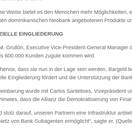
se Weise bietet es den Menschen mehr Möglichkeiten, ein
sten dominikanischen Neobank angebotenen Produkte und 
ZIELLE EINGLIEDERUNG
M. Grullón, Executive Vice-President-General Manager de
ls 600.000 Kunden zugute kommen wird.
hervor, dass sie nun in der Lage sein werden, Bargeld 
elle Eingliederung fördert und die Unterstützung der B
reinbarung wurde mit Carlos Santelises, Vizepräsident 
hinwies, dass die Allianz die Demokratisierung von Finan
d stolz darauf, unseren Partnern eine Infrastruktur anbi
Netz von Bank-Subagenten ermöglicht“, sagte er. (Quell