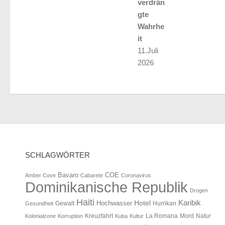
verdrän
gte
Wahrhe
it
11.Juli
2026
SCHLAGWÖRTER
Bavaro
COE
Amber Cove
Cabarete
Coronavirus
Dominikanische Republik
Drogen
Haiti
Karibik
Hotel
Hochwasser
Gewalt
Hurrikan
Gesundheit
Mord
Natur
Kolonialzone
Korruption
Kreuzfahrt
Kuba
Kultur
La Romana