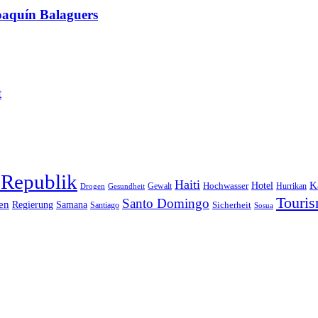
oaquín Balaguers
t
 Republik
Haiti
Hotel
K
Hochwasser
Gewalt
Drogen
Gesundheit
Hurrikan
Touri
Santo Domingo
en
Regierung
Samana
Sicherheit
Santiago
Sosua