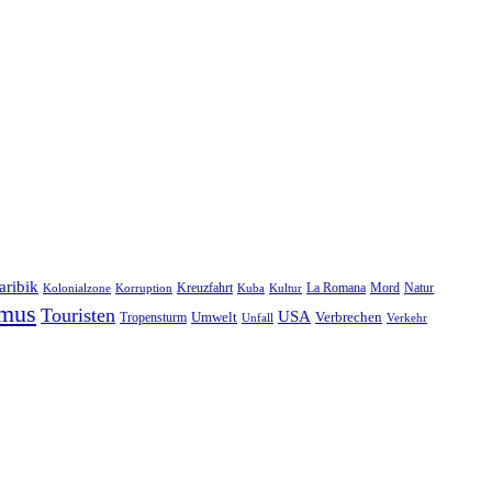
aribik
Natur
Kreuzfahrt
Kuba
Kultur
La Romana
Mord
Kolonialzone
Korruption
smus
Touristen
USA
Umwelt
Tropensturm
Verbrechen
Unfall
Verkehr