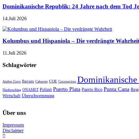
Dominikanische Republik: 24 Jahre nach dem Tod J
14.Juli 2026
Kolumbus und Hispaniola – Die verdrängte Wahrhei
11.Juli 2026
Schlagwörter
Dominikanische
Bavaro
COE
Amber Cove
Cabarete
Coronavirus
Puerto Plata
Punta Cana
Reg
Polizei
Puerto Rico
ONAMET
Niederschlag
Wirtschaft
Überschwemmung
Über uns
Impressum
Disclaimer