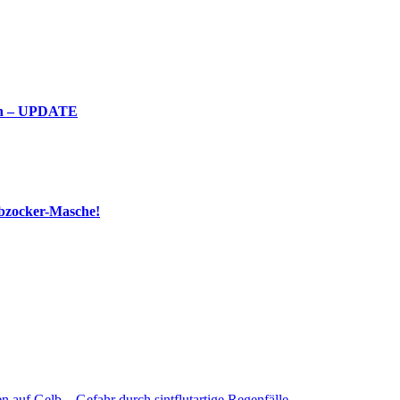
fen – UPDATE
Abzocker-Masche!
 auf Gelb – Gefahr durch sintflutartige Regenfälle