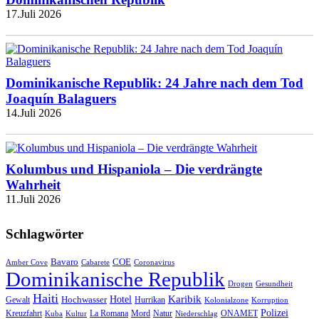
17.Juli 2026
Dominikanische Republik: 24 Jahre nach dem Tod
Joaquín Balaguers
14.Juli 2026
Kolumbus und Hispaniola – Die verdrängte
Wahrheit
11.Juli 2026
Schlagwörter
Bavaro
COE
Amber Cove
Cabarete
Coronavirus
Dominikanische Republik
Drogen
Gesundheit
Haiti
Hotel
Karibik
Hochwasser
Gewalt
Hurrikan
Kolonialzone
Korruption
Polizei
Natur
ONAMET
Kreuzfahrt
Kuba
Kultur
La Romana
Mord
Niederschlag