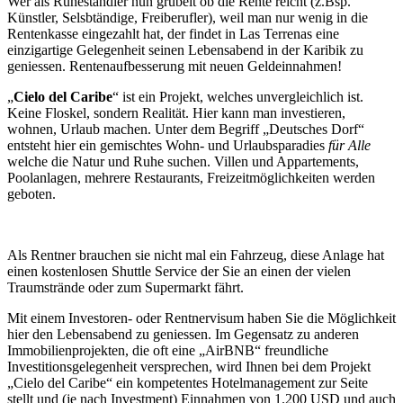
Wer als Ruheständler nun grübelt ob die Rente reicht (z.Bsp.
Künstler, Selsbtändige, Freiberufler), weil man nur wenig in die
Rentenkasse eingezahlt hat, der findet in Las Terrenas eine
einzigartige Gelegenheit seinen Lebensabend in der Karibik zu
geniessen. Rentenaufbesserung mit neuen Geldeinnahmen!
„
Cielo del Caribe
“ ist ein Projekt, welches unvergleichlich ist.
Keine Floskel, sondern Realität. Hier kann man investieren,
wohnen, Urlaub machen. Unter dem Begriff „Deutsches Dorf“
entsteht hier ein gemischtes Wohn- und Urlaubsparadies
für Alle
welche die Natur und Ruhe suchen. Villen und Appartements,
Poolanlagen, mehrere Restaurants, Freizeitmöglichkeiten werden
geboten.
Als Rentner brauchen sie nicht mal ein Fahrzeug, diese Anlage hat
einen kostenlosen Shuttle Service der Sie an einen der vielen
Traumstrände oder zum Supermarkt fährt.
Mit einem Investoren- oder Rentnervisum haben Sie die Möglichkeit
hier den Lebensabend zu geniessen. Im Gegensatz zu anderen
Immobilienprojekten, die oft eine „AirBNB“ freundliche
Investitionsgelegenheit versprechen, wird Ihnen bei dem Projekt
„Cielo del Caribe“ ein kompetentes Hotelmanagement zur Seite
stellt und (je nach Investment) Einnahmen von 1.200 USD und auch