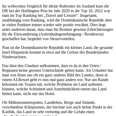
Im weltweiten Vergleich für ideale Ruhesitze im Ausland kam die
DR bei der Huffington Post im Jahr 2020 in die Top 10, 2022 war
man im Top Ranking bei „Travel and Leisure“. Insgesamt,
unabhängig vom Ranking, wird die Dominikanische Republik aber
in vielen Punkten immer wieder sehr positiv erwähnt. Dies liegt
unter anderem daran, dass man für Rentner gewisse Erleichterungen
für die Einwanderung (Aufenthaltsgenehmigung / Residencia)
geschaffen hat, begleitet von Steuervorteilen.
Nun ist die Dominikanische Republik ein kleines Land, die gesamte
Insel Hispaniola kommt in etwa auf die Grösse des Bundeslandes
Niedersachsen.
Das lässt den Glauben aufkommen, dass es da in den Orten /
Regionen keine grossen Unterschiede geben kann. Als Urlauber hat
man von Haus aus oft ein ganz anderes Bild des Landes, denn in
einem AI-Resort geht es nun mal ganz anders vor. Nur am Rande
bekommt ein Tourist mit, welche Probleme im Land auftreten
können, welche Schönheit und Annehmlichkeit einem das Land
bieten kann, nicht nur das Hotel.
Ob Millionenmetropolen, Landleben, Berge und Strände,
verschiedene Klimazonen, der höchste wie auch tiefste Punkt in der
Karibik, das Land ist sehr vielseitig und die Gefahr eines