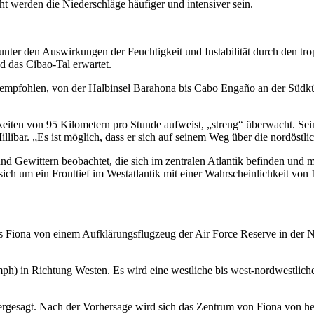
t werden die Niederschläge häufiger und intensiver sein.
er den Auswirkungen der Feuchtigkeit und Instabilität durch den trop
 das Cibao-Tal erwartet.
rd empfohlen, von der Halbinsel Barahona bis Cabo Engaño an der Südk
keiten von 95 Kilometern pro Stunde aufweist, „streng“ überwacht. 
llibar. „Es ist möglich, dass er sich auf seinem Weg über die nordöstli
 und Gewittern beobachtet, die sich im zentralen Atlantik befinden und 
ich um ein Fronttief im Westatlantik mit einer Wahrscheinlichkeit von 
ona von einem Aufklärungsflugzeug der Air Force Reserve in der Näh
mph) in Richtung Westen. Es wird eine westliche bis west-nordwestli
esagt. Nach der Vorhersage wird sich das Zentrum von Fiona von heut