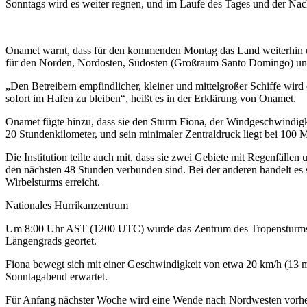
Sonntags wird es weiter regnen, und im Laufe des Tages und der Nach
Onamet warnt, dass für den kommenden Montag das Land weiterhin unt
für den Norden, Nordosten, Südosten (Großraum Santo Domingo) und
„Den Betreibern empfindlicher, kleiner und mittelgroßer Schiffe wi
sofort im Hafen zu bleiben“, heißt es in der Erklärung von Onamet.
Onamet fügte hinzu, dass sie den Sturm Fiona, der Windgeschwindig
20 Stundenkilometer, und sein minimaler Zentraldruck liegt bei 100 Mi
Die Institution teilte auch mit, dass sie zwei Gebiete mit Regenfällen
den nächsten 48 Stunden verbunden sind. Bei der anderen handelt es s
Wirbelsturms erreicht.
Nationales Hurrikanzentrum
Um 8:00 Uhr AST (1200 UTC) wurde das Zentrum des Tropensturms Fi
Längengrads geortet.
Fiona bewegt sich mit einer Geschwindigkeit von etwa 20 km/h (13 
Sonntagabend erwartet.
Für Anfang nächster Woche wird eine Wende nach Nordwesten vorherg