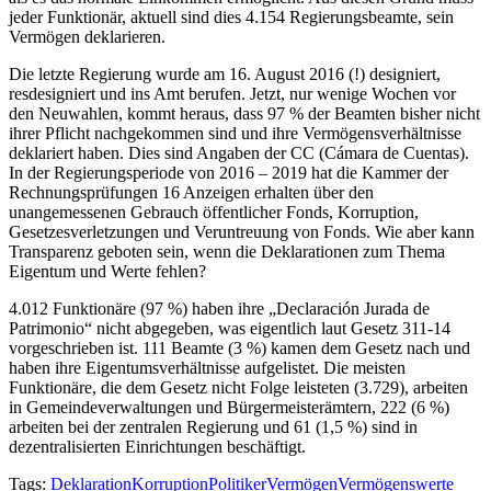
jeder Funktionär, aktuell sind dies 4.154 Regierungsbeamte, sein
Vermögen deklarieren.
Die letzte Regierung wurde am 16. August 2016 (!) designiert,
resdesigniert und ins Amt berufen. Jetzt, nur wenige Wochen vor
den Neuwahlen, kommt heraus, dass 97 % der Beamten bisher nicht
ihrer Pflicht nachgekommen sind und ihre Vermögensverhältnisse
deklariert haben. Dies sind Angaben der CC (Cámara de Cuentas).
In der Regierungsperiode von 2016 – 2019 hat die Kammer der
Rechnungsprüfungen 16 Anzeigen erhalten über den
unangemessenen Gebrauch öffentlicher Fonds, Korruption,
Gesetzesverletzungen und Veruntreuung von Fonds. Wie aber kann
Transparenz geboten sein, wenn die Deklarationen zum Thema
Eigentum und Werte fehlen?
4.012 Funktionäre (97 %) haben ihre „Declaración Jurada de
Patrimonio“ nicht abgegeben, was eigentlich laut Gesetz 311-14
vorgeschrieben ist. 111 Beamte (3 %) kamen dem Gesetz nach und
haben ihre Eigentumsverhältnisse aufgelistet. Die meisten
Funktionäre, die dem Gesetz nicht Folge leisteten (3.729), arbeiten
in Gemeindeverwaltungen und Bürgermeisterämtern, 222 (6 %)
arbeiten bei der zentralen Regierung und 61 (1,5 %) sind in
dezentralisierten Einrichtungen beschäftigt.
Tags:
Deklaration
Korruption
Politiker
Vermögen
Vermögenswerte