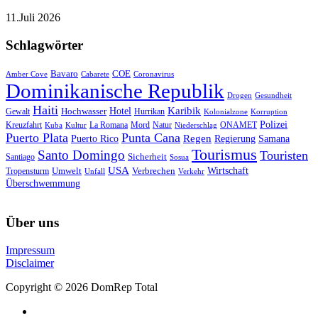
11.Juli 2026
Schlagwörter
Bavaro
COE
Amber Cove
Cabarete
Coronavirus
Dominikanische Republik
Drogen
Gesundheit
Haiti
Hotel
Karibik
Hochwasser
Gewalt
Hurrikan
Kolonialzone
Korruption
Polizei
Natur
ONAMET
Kreuzfahrt
Kuba
Kultur
La Romana
Mord
Niederschlag
Puerto Plata
Punta Cana
Regen
Puerto Rico
Regierung
Samana
Tourismus
Santo Domingo
Touristen
Sicherheit
Santiago
Sosua
USA
Umwelt
Wirtschaft
Tropensturm
Verbrechen
Unfall
Verkehr
Überschwemmung
Über uns
Impressum
Disclaimer
Copyright © 2026 DomRep Total