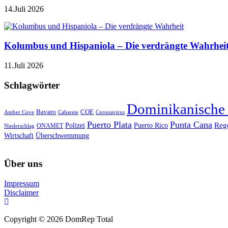
14.Juli 2026
Kolumbus und Hispaniola – Die verdrängte Wahrhei
11.Juli 2026
Schlagwörter
Dominikanische
Bavaro
COE
Amber Cove
Cabarete
Coronavirus
Puerto Plata
Punta Cana
Reg
Polizei
Puerto Rico
ONAMET
Niederschlag
Wirtschaft
Überschwemmung
Über uns
Impressum
Disclaimer
Copyright © 2026 DomRep Total