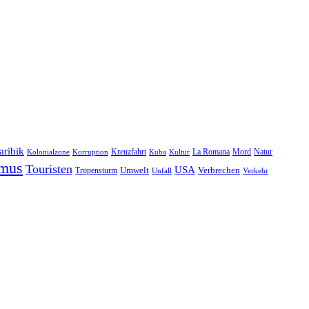
aribik
Natur
Kreuzfahrt
Kuba
Kultur
La Romana
Mord
Kolonialzone
Korruption
smus
Touristen
USA
Umwelt
Tropensturm
Verbrechen
Unfall
Verkehr