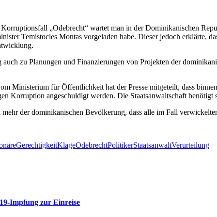
 Korruptionsfall „Odebrecht“ wartet man in der Dominikanischen Repub
nister Temistocles Montas vorgeladen habe. Dieser jedoch erklärte, da
ntwicklung.
g auch zu Planungen und Finanzierungen von Projekten der dominika
 Ministerium für Öffentlichkeit hat der Presse mitgeteilt, dass binn
Korruption angeschuldigt werden. Die Staatsanwaltschaft benötigt se
 mehr der dominikanischen Bevölkerung, dass alle im Fall verwickelte
onäre
Gerechtigkeit
Klage
Odebrecht
Politiker
Staatsanwalt
Verurteilung
-19-Impfung zur Einreise