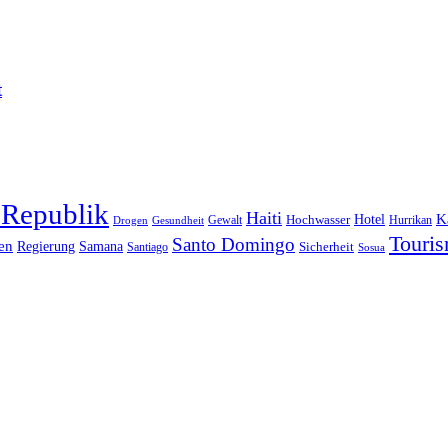
t
 Republik
Haiti
Hotel
K
Hochwasser
Gewalt
Drogen
Gesundheit
Hurrikan
Touri
Santo Domingo
en
Regierung
Samana
Sicherheit
Santiago
Sosua