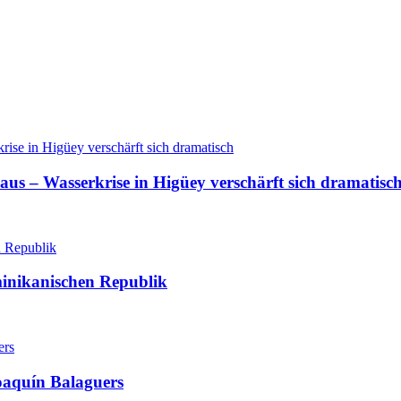
aus – Wasserkrise in Higüey verschärft sich dramatisc
minikanischen Republik
oaquín Balaguers