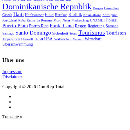
Dominikanische Republik
Drogen
Gesundheit
Haiti
Hotel
Karibik
Hochwasser
Gewalt
Hurrikan
Kolonialzone
Korruption
Polizei
Natur
ONAMET
Kreuzfahrt
Kuba
Kultur
La Romana
Mord
Niederschlag
Puerto Plata
Punta Cana
Regen
Puerto Rico
Regierung
Samana
Tourismus
Santo Domingo
Touristen
Sicherheit
Santiago
Sosua
USA
Umwelt
Wirtschaft
Tropensturm
Verbrechen
Unfall
Verkehr
Überschwemmung
Über uns
Impressum
Disclaimer
Copyright © 2026 DomRep Total
Translate »