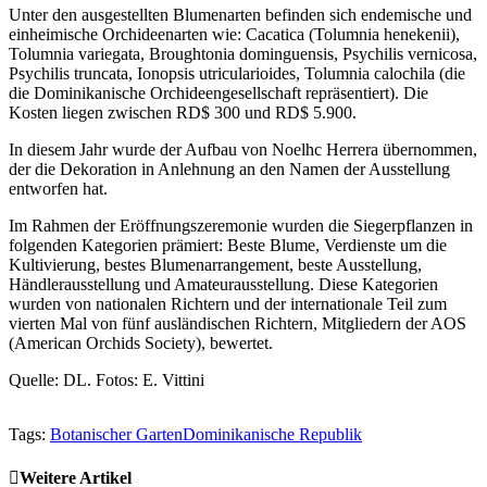
Unter den ausgestellten Blumenarten befinden sich endemische und
einheimische Orchideenarten wie: Cacatica (Tolumnia henekenii),
Tolumnia variegata, Broughtonia dominguensis, Psychilis vernicosa,
Psychilis truncata, Ionopsis utricularioides, Tolumnia calochila (die
die Dominikanische Orchideengesellschaft repräsentiert). Die
Kosten liegen zwischen RD$ 300 und RD$ 5.900.
In diesem Jahr wurde der Aufbau von Noelhc Herrera übernommen,
der die Dekoration in Anlehnung an den Namen der Ausstellung
entworfen hat.
Im Rahmen der Eröffnungszeremonie wurden die Siegerpflanzen in
folgenden Kategorien prämiert: Beste Blume, Verdienste um die
Kultivierung, bestes Blumenarrangement, beste Ausstellung,
Händlerausstellung und Amateurausstellung. Diese Kategorien
wurden von nationalen Richtern und der internationale Teil zum
vierten Mal von fünf ausländischen Richtern, Mitgliedern der AOS
(American Orchids Society), bewertet.
Quelle: DL. Fotos: E. Vittini
Tags:
Botanischer Garten
Dominikanische Republik
Weitere Artikel