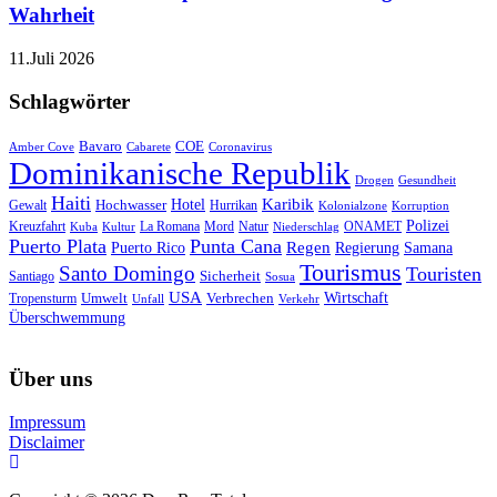
Wahrheit
11.Juli 2026
Schlagwörter
Bavaro
COE
Amber Cove
Cabarete
Coronavirus
Dominikanische Republik
Drogen
Gesundheit
Haiti
Hotel
Karibik
Hochwasser
Gewalt
Hurrikan
Kolonialzone
Korruption
Polizei
Natur
ONAMET
Kreuzfahrt
Kuba
Kultur
La Romana
Mord
Niederschlag
Puerto Plata
Punta Cana
Regen
Puerto Rico
Regierung
Samana
Tourismus
Santo Domingo
Touristen
Sicherheit
Santiago
Sosua
USA
Umwelt
Wirtschaft
Tropensturm
Verbrechen
Unfall
Verkehr
Überschwemmung
Über uns
Impressum
Disclaimer