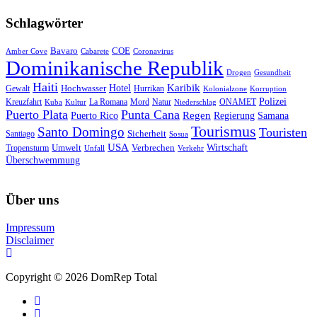
Schlagwörter
Bavaro
COE
Amber Cove
Cabarete
Coronavirus
Dominikanische Republik
Drogen
Gesundheit
Haiti
Hotel
Karibik
Hochwasser
Gewalt
Hurrikan
Kolonialzone
Korruption
Polizei
Natur
ONAMET
Kreuzfahrt
Kuba
Kultur
La Romana
Mord
Niederschlag
Puerto Plata
Punta Cana
Regen
Puerto Rico
Regierung
Samana
Tourismus
Santo Domingo
Touristen
Sicherheit
Santiago
Sosua
USA
Umwelt
Wirtschaft
Tropensturm
Verbrechen
Unfall
Verkehr
Überschwemmung
Über uns
Impressum
Disclaimer
Copyright © 2026 DomRep Total