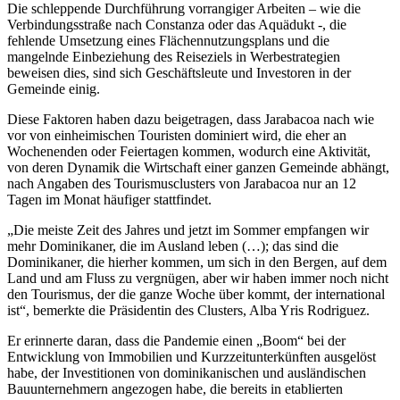
Die schleppende Durchführung vorrangiger Arbeiten – wie die
Verbindungsstraße nach Constanza oder das Aquädukt -, die
fehlende Umsetzung eines Flächennutzungsplans und die
mangelnde Einbeziehung des Reiseziels in Werbestrategien
beweisen dies, sind sich Geschäftsleute und Investoren in der
Gemeinde einig.
Diese Faktoren haben dazu beigetragen, dass Jarabacoa nach wie
vor von einheimischen Touristen dominiert wird, die eher an
Wochenenden oder Feiertagen kommen, wodurch eine Aktivität,
von deren Dynamik die Wirtschaft einer ganzen Gemeinde abhängt,
nach Angaben des Tourismusclusters von Jarabacoa nur an 12
Tagen im Monat häufiger stattfindet.
„Die meiste Zeit des Jahres und jetzt im Sommer empfangen wir
mehr Dominikaner, die im Ausland leben (…); das sind die
Dominikaner, die hierher kommen, um sich in den Bergen, auf dem
Land und am Fluss zu vergnügen, aber wir haben immer noch nicht
den Tourismus, der die ganze Woche über kommt, der international
ist“, bemerkte die Präsidentin des Clusters, Alba Yris Rodriguez.
Er erinnerte daran, dass die Pandemie einen „Boom“ bei der
Entwicklung von Immobilien und Kurzzeitunterkünften ausgelöst
habe, der Investitionen von dominikanischen und ausländischen
Bauunternehmern angezogen habe, die bereits in etablierten