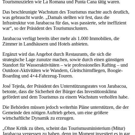
Tourismuszielen wie La Romana und Punta Cana tätig waren.
Das beschleunigte Wachstum des Tourismus machte auch deutlich,
was gebraucht wurde. „Damals stellten wir fest, dass die
Infrastruktur von Jarabacoa für das, was passierte, sehr ineffizient
war“, so der Präsident des Tourismusclusters.
Jarabacoa verfügt bereits über mehr als 1.000 Immobilien, die
Zimmer in Landhäusern und Hotels anbieten.
Ergänzt wird das Angebot durch Restaurants, die sich die
strategische Lage zunutze machen, sowie durch einen günstigen
Standort für Wasseraktivitäten – wie professionelles Rafting – und
Outdoor-Aktivitäten wie Wandern, Gleitschirmfliegen, Boogie-
Boarding und 4×4-Fahrzeug-Touren.
José Tejeda, der Präsident des Unterstützungsrates von Jarabacoa,
betonte, dass die Sicherheit der Bürger das Investitionsklima
gefördert und dem Tourismus zu einem Wachstum verholfen habe.
Die Behörden müssen jedoch weiterhin Pläne unterstützen, die der
Gemeinde den nötigen Auftrieb geben, um eine größere
wirtschaftliche Dynamik zu erzeugen.
„Ohne Kritik zu üben, scheint das Tourismusministerium (Mitur)
Jarabacoa vergessen zu haben, denn im Moment investiert es in gar