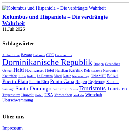
Kolumbus und Hispaniola – Die verdrängte
Wahrheit
11.Juli 2026
Schlagwörter
Bavaro
COE
Amber Cove
Cabarete
Coronavirus
Dominikanische Republik
Drogen
Gesundheit
Haiti
Hotel
Karibik
Hochwasser
Gewalt
Hurrikan
Kolonialzone
Korruption
Polizei
Natur
ONAMET
Kreuzfahrt
Kuba
Kultur
La Romana
Mord
Niederschlag
Puerto Plata
Punta Cana
Regen
Puerto Rico
Regierung
Samana
Tourismus
Santo Domingo
Touristen
Sicherheit
Santiago
Sosua
USA
Umwelt
Wirtschaft
Tropensturm
Verbrechen
Unfall
Verkehr
Überschwemmung
Über uns
Impressum