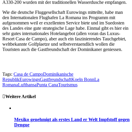
A330-200 wurden mit der traditionellen Wasserdusche empfangen.
Wie die deutsche Fluggesellschaft Eurowings mitteilte, habe man
den Internationalen Flughafen La Romana ins Programm mit
aufgenommen weil er exzellenten Service biete und im Suedosten
des Landes eine gute strategische Lage habe. Einmal gibt es hier ein
sehr gutes internationales Hotelangebot (allen voran das Luxus-
Resort Casa de Campo), aber auch ein faszinierendes Tauchgebiet,
weltbekannte Golfplaetze und selbstverstaendlich wollen die
Touristen auch die Gastfreundschaft der Dominikaner geniessen.
Tags:
Casa de Campo
Dominikanische
Republik
Eurowings
Gastfreundschaft
Koeln Bonn
La
Romana
Lufthansa
Punta Cana
Tourismus
Weitere Artikel
Mexiko genehmigt als erstes Land er Welt Impfstoff gegen
Dengue