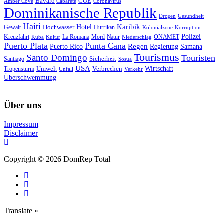
Bavaro
COE
Amber Cove
Cabarete
Coronavirus
Dominikanische Republik
Drogen
Gesundheit
Haiti
Hotel
Karibik
Hochwasser
Gewalt
Hurrikan
Kolonialzone
Korruption
Polizei
Natur
ONAMET
Kreuzfahrt
Kuba
Kultur
La Romana
Mord
Niederschlag
Puerto Plata
Punta Cana
Regen
Puerto Rico
Regierung
Samana
Tourismus
Santo Domingo
Touristen
Sicherheit
Santiago
Sosua
USA
Umwelt
Wirtschaft
Tropensturm
Verbrechen
Unfall
Verkehr
Überschwemmung
Über uns
Impressum
Disclaimer
Copyright © 2026 DomRep Total
Translate »