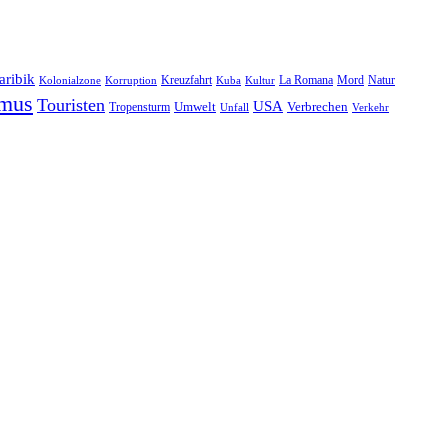
aribik
Natur
Kreuzfahrt
Kuba
Kultur
La Romana
Mord
Kolonialzone
Korruption
smus
Touristen
USA
Umwelt
Tropensturm
Verbrechen
Unfall
Verkehr