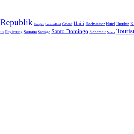
 Republik
Haiti
Hotel
K
Hochwasser
Gewalt
Drogen
Gesundheit
Hurrikan
Touri
Santo Domingo
en
Regierung
Samana
Sicherheit
Santiago
Sosua