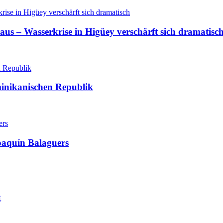
aus – Wasserkrise in Higüey verschärft sich dramatisc
minikanischen Republik
oaquín Balaguers
t