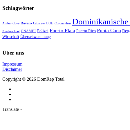
Schlagwörter
Dominikanische
Bavaro
COE
Amber Cove
Cabarete
Coronavirus
Puerto Plata
Punta Cana
Reg
Polizei
Puerto Rico
ONAMET
Niederschlag
Wirtschaft
Überschwemmung
Über uns
Impressum
Disclaimer
Copyright © 2026 DomRep Total
Translate »