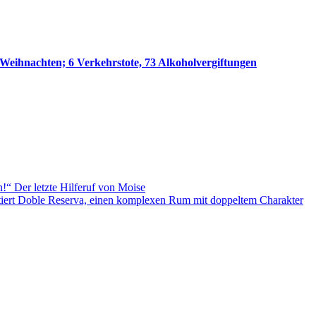
Weihnachten; 6 Verkehrstote, 73 Alkoholvergiftungen
n!“ Der letzte Hilferuf von Moise
tiert Doble Reserva, einen komplexen Rum mit doppeltem Charakter