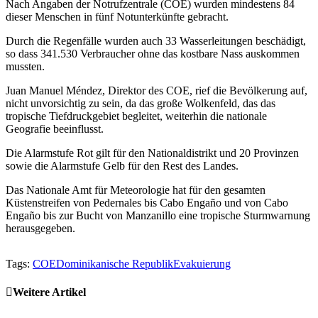
Nach Angaben der Notrufzentrale (COE) wurden mindestens 84
dieser Menschen in fünf Notunterkünfte gebracht.
Durch die Regenfälle wurden auch 33 Wasserleitungen beschädigt,
so dass 341.530 Verbraucher ohne das kostbare Nass auskommen
mussten.
Juan Manuel Méndez, Direktor des COE, rief die Bevölkerung auf,
nicht unvorsichtig zu sein, da das große Wolkenfeld, das das
tropische Tiefdruckgebiet begleitet, weiterhin die nationale
Geografie beeinflusst.
Die Alarmstufe Rot gilt für den Nationaldistrikt und 20 Provinzen
sowie die Alarmstufe Gelb für den Rest des Landes.
Das Nationale Amt für Meteorologie hat für den gesamten
Küstenstreifen von Pedernales bis Cabo Engaño und von Cabo
Engaño bis zur Bucht von Manzanillo eine tropische Sturmwarnung
herausgegeben.
Tags:
COE
Dominikanische Republik
Evakuierung
Weitere Artikel