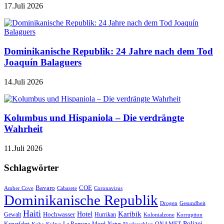
17.Juli 2026
Dominikanische Republik: 24 Jahre nach dem Tod
Joaquín Balaguers
14.Juli 2026
Kolumbus und Hispaniola – Die verdrängte
Wahrheit
11.Juli 2026
Schlagwörter
Bavaro
COE
Amber Cove
Cabarete
Coronavirus
Dominikanische Republik
Drogen
Gesundheit
Haiti
Hotel
Karibik
Hochwasser
Gewalt
Hurrikan
Kolonialzone
Korruption
Polizei
Natur
ONAMET
Kuba
Kultur
Niederschlag