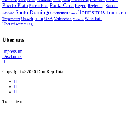
Kreuzfahrt
La Romana
Mord
Puerto Plata
Punta Cana
Regen
Puerto Rico
Regierung
Samana
Tourismus
Santo Domingo
Touristen
Sicherheit
Santiago
Sosua
USA
Umwelt
Wirtschaft
Tropensturm
Verbrechen
Unfall
Verkehr
Überschwemmung
Über uns
Impressum
Disclaimer
Copyright © 2026 DomRep Total
Translate »