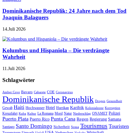
Dominikanische Republik: 24 Jahre nach dem Tod
Joaquín Balaguers
14.Juli 2026
Kolumbus und Hispaniola – Die verdrängte
Wahrheit
11.Juli 2026
Schlagwörter
Bavaro
COE
Amber Cove
Cabarete
Coronavirus
Dominikanische Republik
Drogen
Gesundheit
Haiti
Hotel
Karibik
Hochwasser
Gewalt
Hurrikan
Kolonialzone
Korruption
Polizei
Natur
ONAMET
Kreuzfahrt
Kuba
Kultur
La Romana
Mord
Niederschlag
Puerto Plata
Punta Cana
Regen
Puerto Rico
Regierung
Samana
Tourismus
Santo Domingo
Touristen
Sicherheit
Santiago
Sosua
USA
Umwelt
Wirtschaft
Tropensturm
Verbrechen
Unfall
Verkehr