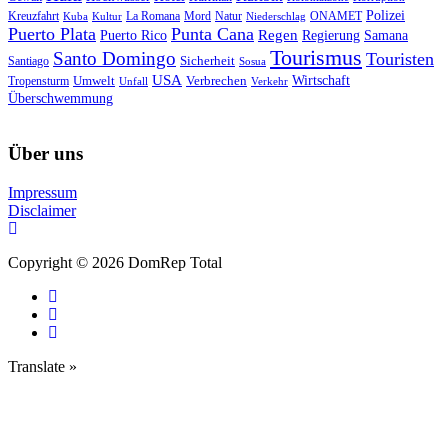
Polizei
Natur
ONAMET
Kreuzfahrt
Kuba
Kultur
La Romana
Mord
Niederschlag
Puerto Plata
Punta Cana
Regen
Puerto Rico
Regierung
Samana
Tourismus
Santo Domingo
Touristen
Sicherheit
Santiago
Sosua
USA
Umwelt
Wirtschaft
Tropensturm
Verbrechen
Unfall
Verkehr
Überschwemmung
Über uns
Impressum
Disclaimer
Copyright © 2026 DomRep Total
Translate »