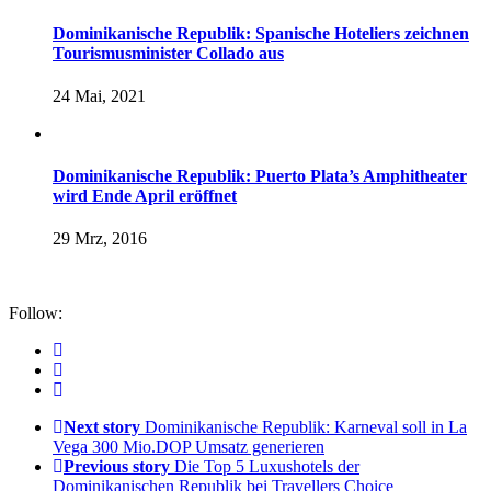
Dominikanische Republik: Spanische Hoteliers zeichnen
Tourismusminister Collado aus
24 Mai, 2021
Dominikanische Republik: Puerto Plata’s Amphitheater
wird Ende April eröffnet
29 Mrz, 2016
Follow:
Next story
Dominikanische Republik: Karneval soll in La
Vega 300 Mio.DOP Umsatz generieren
Previous story
Die Top 5 Luxushotels der
Dominikanischen Republik bei Travellers Choice