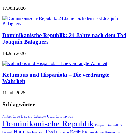
17.Juli 2026
Dominikanische Republik: 24 Jahre nach dem Tod
Joaquín Balaguers
14.Juli 2026
Kolumbus und Hispaniola – Die verdrängte
Wahrheit
11.Juli 2026
Schlagwörter
Bavaro
COE
Amber Cove
Cabarete
Coronavirus
Dominikanische Republik
Drogen
Gesundheit
Haiti
Hotel
Karibik
Hochwasser
Gewalt
Hurrikan
Kolonialzone
Korruption