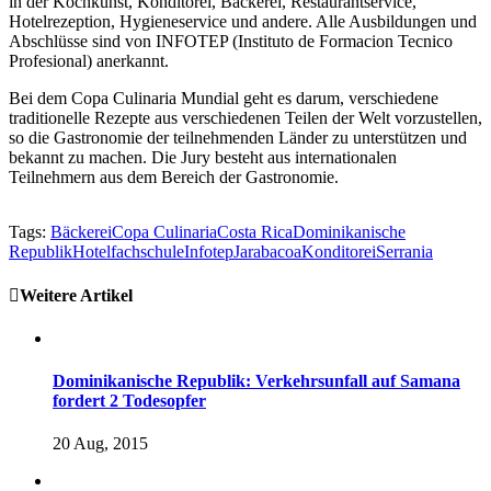
in der Kochkunst, Konditorei, Bäckerei, Restaurantservice,
Hotelrezeption, Hygieneservice und andere. Alle Ausbildungen und
Abschlüsse sind von INFOTEP (Instituto de Formacion Tecnico
Profesional) anerkannt.
Bei dem Copa Culinaria Mundial geht es darum, verschiedene
traditionelle Rezepte aus verschiedenen Teilen der Welt vorzustellen,
so die Gastronomie der teilnehmenden Länder zu unterstützen und
bekannt zu machen. Die Jury besteht aus internationalen
Teilnehmern aus dem Bereich der Gastronomie.
Tags:
Bäckerei
Copa Culinaria
Costa Rica
Dominikanische
Republik
Hotelfachschule
Infotep
Jarabacoa
Konditorei
Serrania
Weitere Artikel
Dominikanische Republik: Verkehrsunfall auf Samana
fordert 2 Todesopfer
20 Aug, 2015