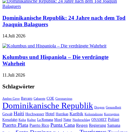
Dominikanische Republik: 24 Jahre nach dem Tod
Joaquín Balaguers
14.Juli 2026
Kolumbus und Hispaniola – Die verdrängte
Wahrheit
11.Juli 2026
Schlagwörter
Bavaro
COE
Amber Cove
Cabarete
Coronavirus
Dominikanische Republik
Drogen
Gesundheit
Haiti
Hotel
Karibik
Hochwasser
Gewalt
Hurrikan
Kolonialzone
Korruption
Polizei
Natur
ONAMET
Kreuzfahrt
Kuba
Kultur
La Romana
Mord
Niederschlag
Puerto Plata
Punta Cana
Regen
Puerto Rico
Regierung
Samana
Tourismus