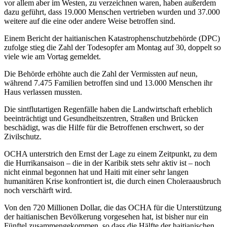
vor allem aber im Westen, zu verzeichnen waren, haben außerdem
dazu geführt, dass 19.000 Menschen vertrieben wurden und 37.000
weitere auf die eine oder andere Weise betroffen sind.
Einem Bericht der haitianischen Katastrophenschutzbehörde (DPC)
zufolge stieg die Zahl der Todesopfer am Montag auf 30, doppelt so
viele wie am Vortag gemeldet.
Die Behörde erhöhte auch die Zahl der Vermissten auf neun,
während 7.475 Familien betroffen sind und 13.000 Menschen ihr
Haus verlassen mussten.
Die sintflutartigen Regenfälle haben die Landwirtschaft erheblich
beeinträchtigt und Gesundheitszentren, Straßen und Brücken
beschädigt, was die Hilfe für die Betroffenen erschwert, so der
Zivilschutz.
OCHA unterstrich den Ernst der Lage zu einem Zeitpunkt, zu dem
die Hurrikansaison – die in der Karibik stets sehr aktiv ist – noch
nicht einmal begonnen hat und Haiti mit einer sehr langen
humanitären Krise konfrontiert ist, die durch einen Choleraausbruch
noch verschärft wird.
Von den 720 Millionen Dollar, die das OCHA für die Unterstützung
der haitianischen Bevölkerung vorgesehen hat, ist bisher nur ein
Fünftel zusammengekommen, so dass die Hälfte der haitianischen