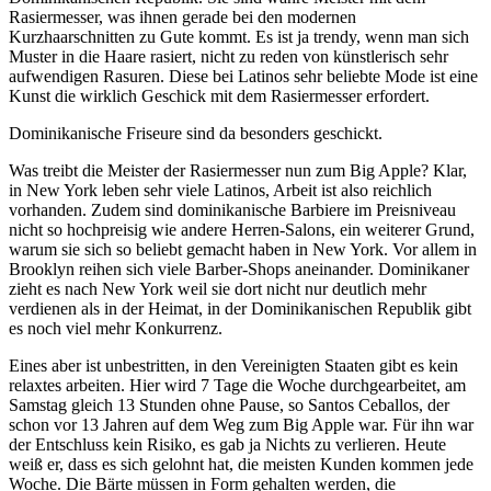
Rasiermesser, was ihnen gerade bei den modernen
Kurzhaarschnitten zu Gute kommt. Es ist ja trendy, wenn man sich
Muster in die Haare rasiert, nicht zu reden von künstlerisch sehr
aufwendigen Rasuren. Diese bei Latinos sehr beliebte Mode ist eine
Kunst die wirklich Geschick mit dem Rasiermesser erfordert.
Dominikanische Friseure sind da besonders geschickt.
Was treibt die Meister der Rasiermesser nun zum Big Apple? Klar,
in New York leben sehr viele Latinos, Arbeit ist also reichlich
vorhanden. Zudem sind dominikanische Barbiere im Preisniveau
nicht so hochpreisig wie andere Herren-Salons, ein weiterer Grund,
warum sie sich so beliebt gemacht haben in New York. Vor allem in
Brooklyn reihen sich viele Barber-Shops aneinander. Dominikaner
zieht es nach New York weil sie dort nicht nur deutlich mehr
verdienen als in der Heimat, in der Dominikanischen Republik gibt
es noch viel mehr Konkurrenz.
Eines aber ist unbestritten, in den Vereinigten Staaten gibt es kein
relaxtes arbeiten. Hier wird 7 Tage die Woche durchgearbeitet, am
Samstag gleich 13 Stunden ohne Pause, so Santos Ceballos, der
schon vor 13 Jahren auf dem Weg zum Big Apple war. Für ihn war
der Entschluss kein Risiko, es gab ja Nichts zu verlieren. Heute
weiß er, dass es sich gelohnt hat, die meisten Kunden kommen jede
Woche. Die Bärte müssen in Form gehalten werden, die