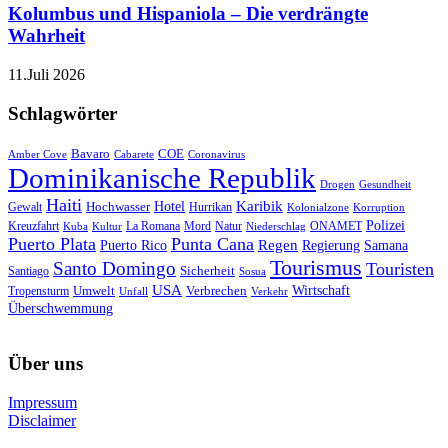
Kolumbus und Hispaniola – Die verdrängte
Wahrheit
11.Juli 2026
Schlagwörter
Bavaro
COE
Amber Cove
Cabarete
Coronavirus
Dominikanische Republik
Drogen
Gesundheit
Haiti
Hotel
Karibik
Hochwasser
Gewalt
Hurrikan
Kolonialzone
Korruption
Polizei
Natur
ONAMET
Kreuzfahrt
Kuba
Kultur
La Romana
Mord
Niederschlag
Puerto Plata
Punta Cana
Regen
Puerto Rico
Regierung
Samana
Tourismus
Santo Domingo
Touristen
Sicherheit
Santiago
Sosua
USA
Umwelt
Wirtschaft
Tropensturm
Verbrechen
Unfall
Verkehr
Überschwemmung
Über uns
Impressum
Disclaimer