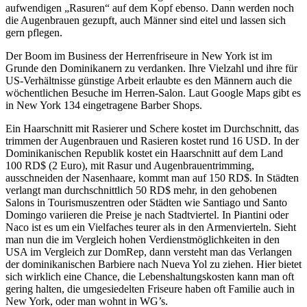
aufwendigen „Rasuren“ auf dem Kopf ebenso. Dann werden noch
die Augenbrauen gezupft, auch Männer sind eitel und lassen sich
gern pflegen.
Der Boom im Business der Herrenfriseure in New York ist im
Grunde den Dominikanern zu verdanken. Ihre Vielzahl und ihre für
US-Verhältnisse günstige Arbeit erlaubte es den Männern auch die
wöchentlichen Besuche im Herren-Salon. Laut Google Maps gibt es
in New York 134 eingetragene Barber Shops.
Ein Haarschnitt mit Rasierer und Schere kostet im Durchschnitt, das
trimmen der Augenbrauen und Rasieren kostet rund 16 USD. In der
Dominikanischen Republik kostet ein Haarschnitt auf dem Land
100 RD$ (2 Euro), mit Rasur und Augenbrauentrimming,
ausschneiden der Nasenhaare, kommt man auf 150 RD$. In Städten
verlangt man durchschnittlich 50 RD$ mehr, in den gehobenen
Salons in Tourismuszentren oder Städten wie Santiago und Santo
Domingo variieren die Preise je nach Stadtviertel. In Piantini oder
Naco ist es um ein Vielfaches teurer als in den Armenvierteln. Sieht
man nun die im Vergleich hohen Verdienstmöglichkeiten in den
USA im Vergleich zur DomRep, dann versteht man das Verlangen
der dominikanischen Barbiere nach Nueva Yol zu ziehen. Hier bietet
sich wirklich eine Chance, die Lebenshaltungskosten kann man oft
gering halten, die umgesiedelten Friseure haben oft Familie auch in
New York, oder man wohnt in WG’s.