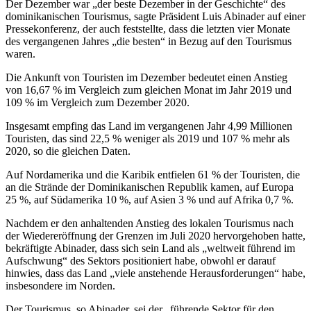
Der Dezember war „der beste Dezember in der Geschichte“ des
dominikanischen Tourismus, sagte Präsident Luis Abinader auf einer
Pressekonferenz, der auch feststellte, dass die letzten vier Monate
des vergangenen Jahres „die besten“ in Bezug auf den Tourismus
waren.
Die Ankunft von Touristen im Dezember bedeutet einen Anstieg
von 16,67 % im Vergleich zum gleichen Monat im Jahr 2019 und
109 % im Vergleich zum Dezember 2020.
Insgesamt empfing das Land im vergangenen Jahr 4,99 Millionen
Touristen, das sind 22,5 % weniger als 2019 und 107 % mehr als
2020, so die gleichen Daten.
Auf Nordamerika und die Karibik entfielen 61 % der Touristen, die
an die Strände der Dominikanischen Republik kamen, auf Europa
25 %, auf Südamerika 10 %, auf Asien 3 % und auf Afrika 0,7 %.
Nachdem er den anhaltenden Anstieg des lokalen Tourismus nach
der Wiedereröffnung der Grenzen im Juli 2020 hervorgehoben hatte,
bekräftigte Abinader, dass sich sein Land als „weltweit führend im
Aufschwung“ des Sektors positioniert habe, obwohl er darauf
hinwies, dass das Land „viele anstehende Herausforderungen“ habe,
insbesondere im Norden.
Der Tourismus, so Abinader, sei der „führende Sektor für den