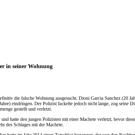
her in seiner Wohnung
definitiv die falsche Wohnung ausgesucht. Dioni Garcia Sanchez (20 Ja
hre) eindringen. Der Polizist fackelte jedoch nicht lange, zog seine 
enge gestellt und verletzt.
nd hatte den jungen Polizisten mit einer Machete verletzt, bevor dies
hr des Schlages mit der Machete.
echer hatte im Jahr 2014 einen Totschlag begangen, der von den Nachbar