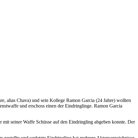
hre, alias Chava) und sein Kollege Ramon Garcia (24 Jahre) wollten
Dienstwaffe und erschoss einen der Eindringlinge. Ramon Garcia
er mit seiner Waffe Schüsse auf den Eindringling abgeben konnte. Der
n gestellte und verletzte Eindringling hat mehrere Aktenverzeichnisse