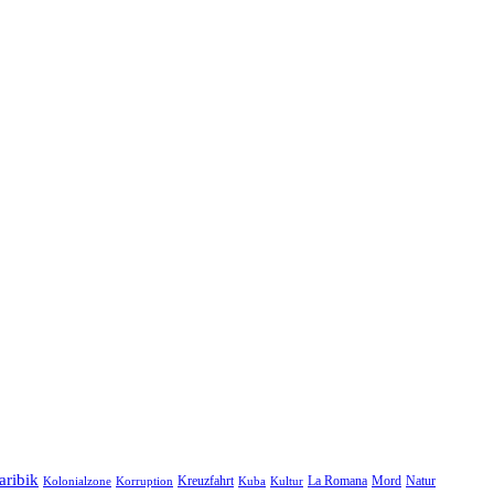
aribik
Natur
Kreuzfahrt
Kuba
Kultur
La Romana
Mord
Kolonialzone
Korruption