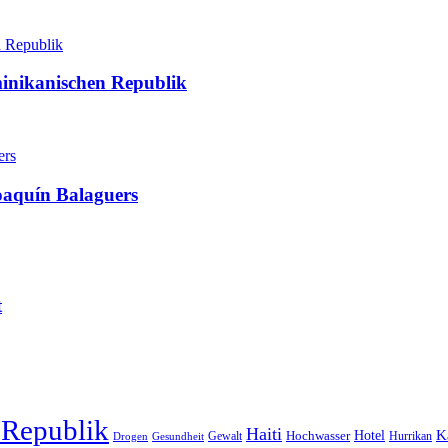
minikanischen Republik
oaquín Balaguers
t
 Republik
Haiti
Hotel
K
Hochwasser
Gewalt
Drogen
Gesundheit
Hurrikan