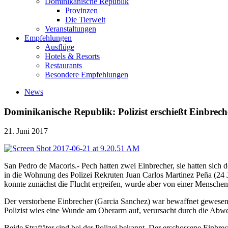
Dominikanische Republik
Provinzen
Die Tierwelt
Veranstaltungen
Empfehlungen
Ausflüge
Hotels & Resorts
Restaurants
Besondere Empfehlungen
News
Dominikanische Republik: Polizist erschießt Einbrec
21. Juni 2017
San Pedro de Macoris.- Pech hatten zwei Einbrecher, sie hatten sich 
in die Wohnung des Polizei Rekruten Juan Carlos Martinez Peña (24 Ja
konnte zunächst die Flucht ergreifen, wurde aber von einer Menschenm
Der verstorbene Einbrecher (Garcia Sanchez) war bewaffnet gewesen u
Polizist wies eine Wunde am Oberarm auf, verursacht durch die Abwe
Beide Straftäter sind bei der Polizei bekannt. Der erschossene Einbr