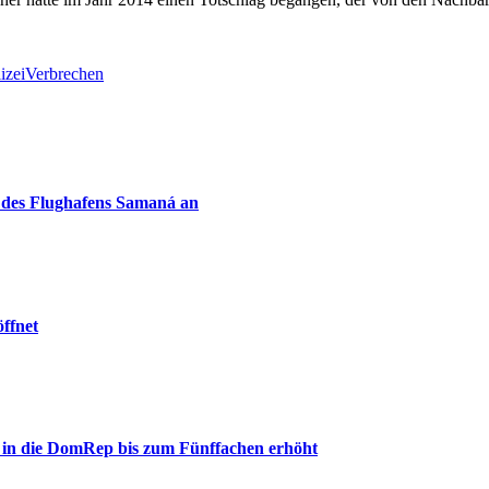
izei
Verbrechen
 des Flughafens Samaná an
ffnet
 in die DomRep bis zum Fünffachen erhöht