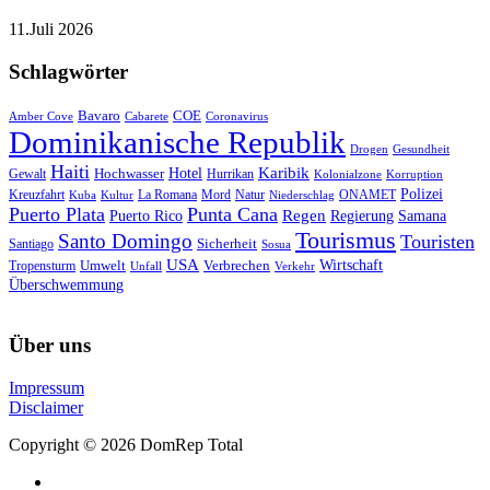
11.Juli 2026
Schlagwörter
Bavaro
COE
Amber Cove
Cabarete
Coronavirus
Dominikanische Republik
Drogen
Gesundheit
Haiti
Hotel
Karibik
Hochwasser
Gewalt
Hurrikan
Kolonialzone
Korruption
Polizei
Natur
ONAMET
Kreuzfahrt
Kuba
Kultur
La Romana
Mord
Niederschlag
Puerto Plata
Punta Cana
Regen
Puerto Rico
Regierung
Samana
Tourismus
Santo Domingo
Touristen
Sicherheit
Santiago
Sosua
USA
Umwelt
Wirtschaft
Tropensturm
Verbrechen
Unfall
Verkehr
Überschwemmung
Über uns
Impressum
Disclaimer
Copyright © 2026 DomRep Total