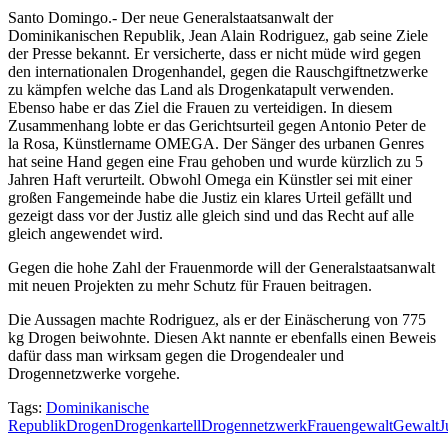
Santo Domingo.- Der neue Generalstaatsanwalt der
Dominikanischen Republik, Jean Alain Rodriguez, gab seine Ziele
der Presse bekannt. Er versicherte, dass er nicht müde wird gegen
den internationalen Drogenhandel, gegen die Rauschgiftnetzwerke
zu kämpfen welche das Land als Drogenkatapult verwenden.
Ebenso habe er das Ziel die Frauen zu verteidigen. In diesem
Zusammenhang lobte er das Gerichtsurteil gegen Antonio Peter de
la Rosa, Künstlername OMEGA. Der Sänger des urbanen Genres
hat seine Hand gegen eine Frau gehoben und wurde kürzlich zu 5
Jahren Haft verurteilt. Obwohl Omega ein Künstler sei mit einer
großen Fangemeinde habe die Justiz ein klares Urteil gefällt und
gezeigt dass vor der Justiz alle gleich sind und das Recht auf alle
gleich angewendet wird.
Gegen die hohe Zahl der Frauenmorde will der Generalstaatsanwalt
mit neuen Projekten zu mehr Schutz für Frauen beitragen.
Die Aussagen machte Rodriguez, als er der Einäscherung von 775
kg Drogen beiwohnte. Diesen Akt nannte er ebenfalls einen Beweis
dafür dass man wirksam gegen die Drogendealer und
Drogennetzwerke vorgehe.
Tags:
Dominikanische
Republik
Drogen
Drogenkartell
Drogennetzwerk
Frauengewalt
Gewalt
J