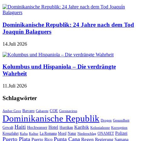
Dominikanische Republik: 24 Jahre nach dem Tod
Joaquín Balaguers
14.Juli 2026
Kolumbus und Hispaniola – Die verdrängte
Wahrheit
11.Juli 2026
Schlagwörter
Bavaro
COE
Amber Cove
Cabarete
Coronavirus
Dominikanische Republik
Drogen
Gesundheit
Haiti
Hotel
Karibik
Hochwasser
Gewalt
Hurrikan
Kolonialzone
Korruption
Polizei
Natur
ONAMET
Kreuzfahrt
Kuba
Kultur
La Romana
Mord
Niederschlag
Puerto Plata
Punta Cana
Regen
Puerto Rico
Regierung
Samana