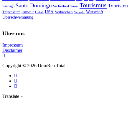
Tourismus
Santo Domingo
Touristen
Sicherheit
Santiago
Sosua
USA
Umwelt
Wirtschaft
Tropensturm
Verbrechen
Unfall
Verkehr
Überschwemmung
Über uns
Impressum
Disclaimer
Copyright © 2026 DomRep Total
Translate »