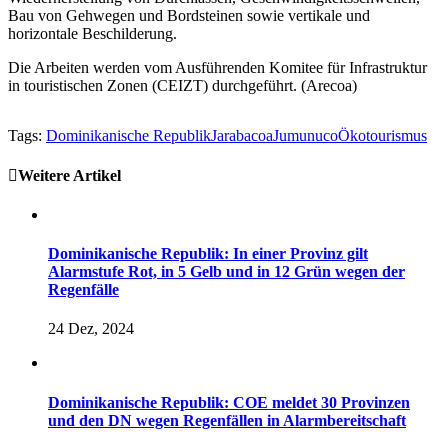
Bau von Gehwegen und Bordsteinen sowie vertikale und
horizontale Beschilderung.
Die Arbeiten werden vom Ausführenden Komitee für Infrastruktur
in touristischen Zonen (CEIZT) durchgeführt. (Arecoa)
Tags:
Dominikanische Republik
Jarabacoa
Jumunuco
Ökotourismus
Weitere Artikel
Dominikanische Republik: In einer Provinz gilt
Alarmstufe Rot, in 5 Gelb und in 12 Grün wegen der
Regenfälle
24 Dez, 2024
Dominikanische Republik: COE meldet 30 Provinzen
und den DN wegen Regenfällen in Alarmbereitschaft