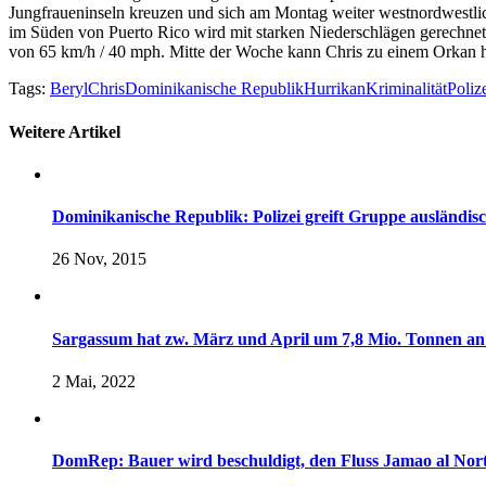
Jungfraueninseln kreuzen und sich am Montag weiter westnordwestlic
im Süden von Puerto Rico wird mit starken Niederschlägen gerechnet.
von 65 km/h / 40 mph. Mitte der Woche kann Chris zu einem Orkan h
Tags:
Beryl
Chris
Dominikanische Republik
Hurrikan
Kriminalität
Poliz
Weitere Artikel
Dominikanische Republik: Polizei greift Gruppe ausländis
26 Nov, 2015
Sargassum hat zw. März und April um 7,8 Mio. Tonnen a
2 Mai, 2022
DomRep: Bauer wird beschuldigt, den Fluss Jamao al Norte