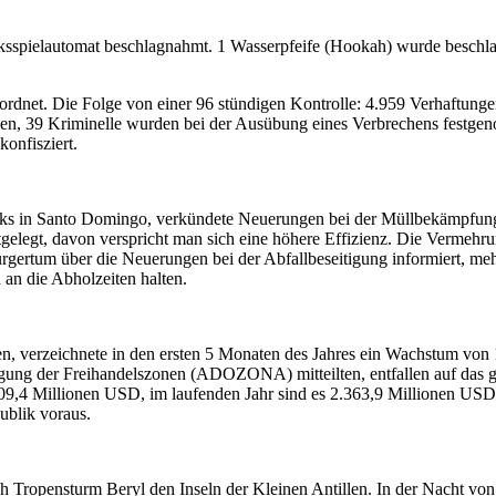
cksspielautomat beschlagnahmt. 1 Wasserpfeife (Hookah) wurde besch
dnet. Die Folge von einer 96 stündigen Kontrolle: 4.959 Verhaftung
en, 39 Kriminelle wurden bei der Ausübung eines Verbrechens festge
onfisziert.
rks in Santo Domingo, verkündete Neuerungen bei der Müllbekämpfung
legt, davon verspricht man sich eine höhere Effizienz. Die Vermehrun
rgertum über die Neuerungen bei der Abfallbeseitigung informiert, meh
 an die Abholzeiten halten.
, verzeichnete in den ersten 5 Monaten des Jahres ein Wachstum von 1
ung der Freihandelszonen (ADOZONA) mitteilten, entfallen auf das g
109,4 Millionen USD, im laufenden Jahr sind es 2.363,9 Millionen U
ublik voraus.
Tropensturm Beryl den Inseln der Kleinen Antillen. In der Nacht von 