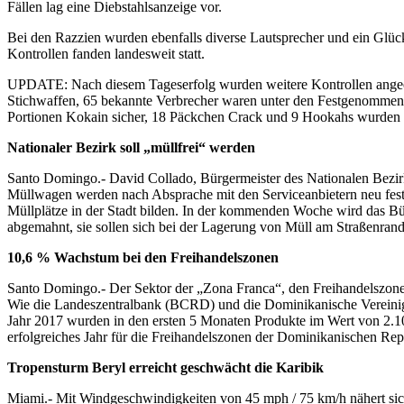
Fällen lag eine Diebstahlsanzeige vor.
Bei den Razzien wurden ebenfalls diverse Lautsprecher und ein Glü
Kontrollen fanden landesweit statt.
UPDATE: Nach diesem Tageserfolg wurden weitere Kontrollen angeor
Stichwaffen, 65 bekannte Verbrecher waren unter den Festgenommen
Portionen Kokain sicher, 18 Päckchen Crack und 9 Hookahs wurden k
Nationaler Bezirk soll „müllfrei“ werden
Santo Domingo.- David Collado, Bürgermeister des Nationalen Bezi
Müllwagen werden nach Absprache mit den Serviceanbietern neu festge
Müllplätze in der Stadt bilden. In der kommenden Woche wird das Bü
abgemahnt, sie sollen sich bei der Lagerung von Müll am Straßenrand
10,6 % Wachstum bei den Freihandelszonen
Santo Domingo.- Der Sektor der „Zona Franca“, den Freihandelszonen
Wie die Landeszentralbank (BCRD) und die Dominikanische Vereinig
Jahr 2017 wurden in den ersten 5 Monaten Produkte im Wert von 2.
erfolgreiches Jahr für die Freihandelszonen der Dominikanischen Rep
Tropensturm Beryl erreicht geschwächt die Karibik
Miami.- Mit Windgeschwindigkeiten von 45 mph / 75 km/h nähert sich 