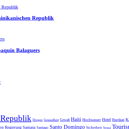
minikanischen Republik
oaquín Balaguers
t
 Republik
Haiti
Hotel
K
Hochwasser
Gewalt
Drogen
Gesundheit
Hurrikan
Touri
Santo Domingo
en
Regierung
Samana
Sicherheit
Santiago
Sosua