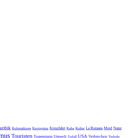
aribik
Natur
Kreuzfahrt
Kuba
Kultur
La Romana
Mord
Kolonialzone
Korruption
smus
Touristen
USA
Umwelt
Tropensturm
Verbrechen
Unfall
Verkehr